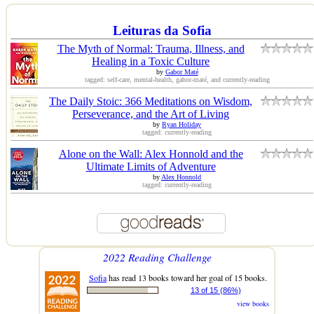
Leituras da Sofia
The Myth of Normal: Trauma, Illness, and
Healing in a Toxic Culture
by
Gabor Maté
tagged: self-care, mental-health, gabor-maté, and currently-reading
The Daily Stoic: 366 Meditations on Wisdom,
Perseverance, and the Art of Living
by
Ryan Holiday
tagged: currently-reading
Alone on the Wall: Alex Honnold and the
Ultimate Limits of Adventure
by
Alex Honnold
tagged: currently-reading
2022 Reading Challenge
Sofia
has read 13 books toward her goal of 15 books.
13 of 15 (86%)
view books