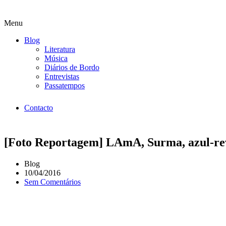
Menu
Blog
Literatura
Música
Diários de Bordo
Entrevistas
Passatempos
Contacto
[Foto Reportagem] LAmA, Surma, azul-re
Blog
10/04/2016
Sem Comentários