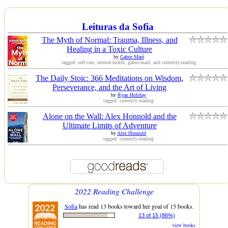
Leituras da Sofia
The Myth of Normal: Trauma, Illness, and
Healing in a Toxic Culture
by
Gabor Maté
tagged: self-care, mental-health, gabor-maté, and currently-reading
The Daily Stoic: 366 Meditations on Wisdom,
Perseverance, and the Art of Living
by
Ryan Holiday
tagged: currently-reading
Alone on the Wall: Alex Honnold and the
Ultimate Limits of Adventure
by
Alex Honnold
tagged: currently-reading
2022 Reading Challenge
Sofia
has read 13 books toward her goal of 15 books.
13 of 15 (86%)
view books