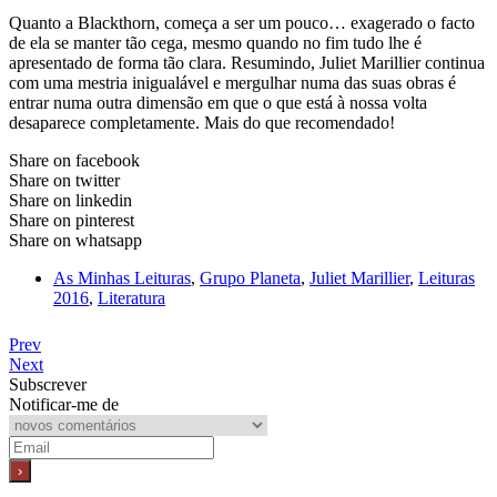
Quanto a Blackthorn, começa a ser um pouco… exagerado o facto
de ela se manter tão cega, mesmo quando no fim tudo lhe é
apresentado de forma tão clara. Resumindo, Juliet Marillier continua
com uma mestria inigualável e mergulhar numa das suas obras é
entrar numa outra dimensão em que o que está à nossa volta
desaparece completamente. Mais do que recomendado!
Share on facebook
Share on twitter
Share on linkedin
Share on pinterest
Share on whatsapp
As Minhas Leituras
,
Grupo Planeta
,
Juliet Marillier
,
Leituras
2016
,
Literatura
Prev
Next
Subscrever
Notificar-me de