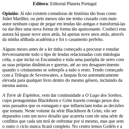
Editora
: Editorial Planeta Portugal
Opinião
: Já não existem contadoras de histórias tão boas como
Juliet Marillier, ou pelo menos não me tenho cruzado com mais
autor nenhum capaz de pegar em lendas tão antigas e transformá-las
ou dar-lhes uma nova forma de forma tão apaixonante. Conheci esta
autora há quase nove anos atrás, há apenas nove anos atrás, através
da minha afilhada académica e foi o casamento perfeito.
Alguns meses antes de a ler tinha começado a procurar e estudar
fervorosamente todo o tipo de lendas relacionadas com mitologia
celta, o que inclui os Encantados e toda uma panóplia de seres com
as suas próprias dinâmicas e guerras, até ao seu desaparecimento
quando o cristianismo se sobrepôs a tudo o resto. Tendo começado
com a Trilogia de Sevenwaters, a fasquia ficou automaticamente
elevada para qualquer livro dentro do mesmo género, incluindo da
mesma autora.
A Torre de Espinhos
, vem dar continuidade a
O Lago dos Sonhos
,
cujos protagonistas Blackthorn e Grim trazem consigo pesos dos
seus passados que os esmagam e que influenciam todas as decisões
que tomam. Neste volume da série Blackthorn & Grim, vão ser
deparados com um novo desafio que acarreta com ele uma série de
conflitos que cada um terá de enfrentar por si mesmo, mas que sem
o outro o ciclo nunca ficará completo. No centro temos Geiléis e a