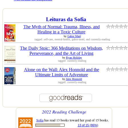
Leituras da Sofia
The Myth of Normal: Trauma, Illness, and
Healing in a Toxic Culture
by
Gabor Maté
tagged: self-care, mental-health, gabor-maté, and currently-reading
The Daily Stoic: 366 Meditations on Wisdom,
Perseverance, and the Art of Living
by
Ryan Holiday
tagged: currently-reading
Alone on the Wall: Alex Honnold and the
Ultimate Limits of Adventure
by
Alex Honnold
tagged: currently-reading
2022 Reading Challenge
Sofia
has read 13 books toward her goal of 15 books.
13 of 15 (86%)