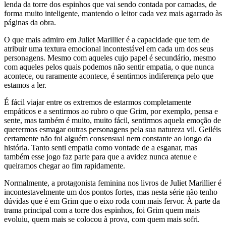
lenda da torre dos espinhos que vai sendo contada por camadas, de
forma muito inteligente, mantendo o leitor cada vez mais agarrado às
páginas da obra.
O que mais admiro em Juliet Marillier é a capacidade que tem de
atribuir uma textura emocional incontestável em cada um dos seus
personagens. Mesmo com aqueles cujo papel é secundário, mesmo
com aqueles pelos quais podemos não sentir empatia, o que nunca
acontece, ou raramente acontece, é sentirmos indiferença pelo que
estamos a ler.
É fácil viajar entre os extremos de estarmos completamente
empáticos e a sentirmos ao rubro o que Grim, por exemplo, pensa e
sente, mas também é muito, muito fácil, sentirmos aquela emoção de
querermos esmagar outras personagens pela sua natureza vil. Geiléis
certamente não foi alguém consensual nem constante ao longo da
história. Tanto senti empatia como vontade de a esganar, mas
também esse jogo faz parte para que a avidez nunca atenue e
queiramos chegar ao fim rapidamente.
Normalmente, a protagonista feminina nos livros de Juliet Marillier é
incontestavelmente um dos pontos fortes, mas nesta série não tenho
dúvidas que é em Grim que o eixo roda com mais fervor. À parte da
trama principal com a torre dos espinhos, foi Grim quem mais
evoluiu, quem mais se colocou à prova, com quem mais sofri.