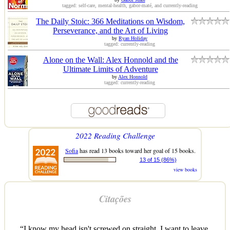
tagged: self-care, mental-health, gabor-maté, and currently-reading
The Daily Stoic: 366 Meditations on Wisdom,
Perseverance, and the Art of Living
by
Ryan Holiday
tagged: currently-reading
Alone on the Wall: Alex Honnold and the
Ultimate Limits of Adventure
by
Alex Honnold
tagged: currently-reading
2022 Reading Challenge
Sofia
has read 13 books toward her goal of 15 books.
13 of 15 (86%)
view books
Citações
“I know my head isn't screwed on straight. I want to leave,