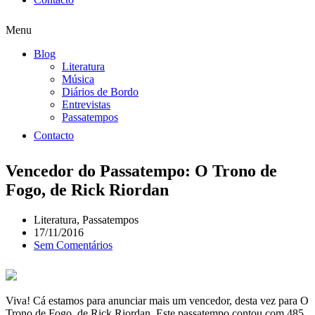
Menu
Blog
Literatura
Música
Diários de Bordo
Entrevistas
Passatempos
Contacto
Vencedor do Passatempo: O Trono de
Fogo, de Rick Riordan
Literatura
,
Passatempos
17/11/2016
Sem Comentários
Viva! Cá estamos para anunciar mais um vencedor, desta vez para O
Trono de Fogo, de Rick Riordan. Este passatempo contou com 485