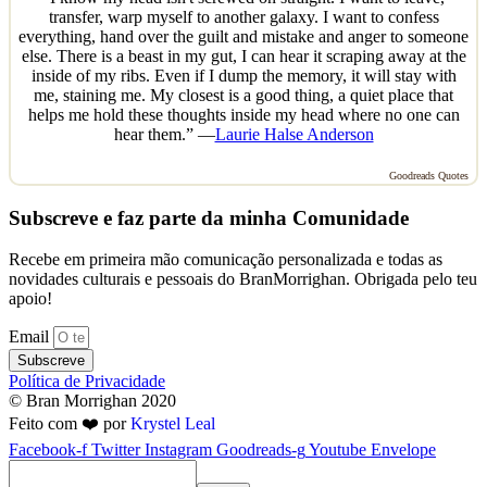
transfer, warp myself to another galaxy. I want to confess
everything, hand over the guilt and mistake and anger to someone
else. There is a beast in my gut, I can hear it scraping away at the
inside of my ribs. Even if I dump the memory, it will stay with
me, staining me. My closest is a good thing, a quiet place that
helps me hold these thoughts inside my head where no one can
hear them.” —
Laurie Halse Anderson
Goodreads Quotes
Subscreve e faz parte da minha Comunidade
Recebe em primeira mão comunicação personalizada e todas as
novidades culturais e pessoais do BranMorrighan. Obrigada pelo teu
apoio!
Email
Subscreve
Política de Privacidade
© Bran Morrighan 2020
Feito com ❤️ por
Krystel Leal
Facebook-f
Twitter
Instagram
Goodreads-g
Youtube
Envelope