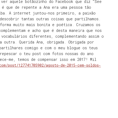
 ver aquele botãozinho do Facebook que diz “See
 é que de repente a Ana era uma pessoa tão
iba. A internet juntou-nos primeiro, a paixão
descobrir tantas outras coisas que partilhamos.
 forma muito mais bonita e poética. Cruzamos os
complementam e acho que é desta maneira que nos
 vocabulários diferentes, complementando assim o
a outra. Querida Ana, obrigada. Obrigada por
 partilhares comigo e com o meu blogue os teus
 repescar o teu post com fotos nossas do ano
rece-me, temos de compensar isso em 2017! Mil
com/post/127741705902/agosto-de-2015-cem-soldos-