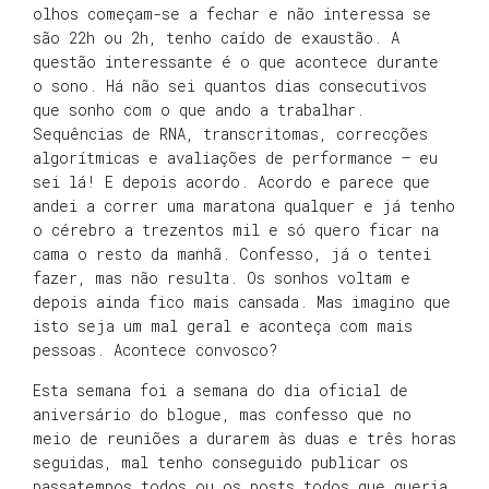
olhos começam-se a fechar e não interessa se
são 22h ou 2h, tenho caído de exaustão. A
questão interessante é o que acontece durante
o sono. Há não sei quantos dias consecutivos
que sonho com o que ando a trabalhar.
Sequências de RNA, transcritomas, correcções
algorítmicas e avaliações de performance – eu
sei lá! E depois acordo. Acordo e parece que
andei a correr uma maratona qualquer e já tenho
o cérebro a trezentos mil e só quero ficar na
cama o resto da manhã. Confesso, já o tentei
fazer, mas não resulta. Os sonhos voltam e
depois ainda fico mais cansada. Mas imagino que
isto seja um mal geral e aconteça com mais
pessoas. Acontece convosco?
Esta semana foi a semana do dia oficial de
aniversário do blogue, mas confesso que no
meio de reuniões a durarem às duas e três horas
seguidas, mal tenho conseguido publicar os
passatempos todos ou os posts todos que queria.