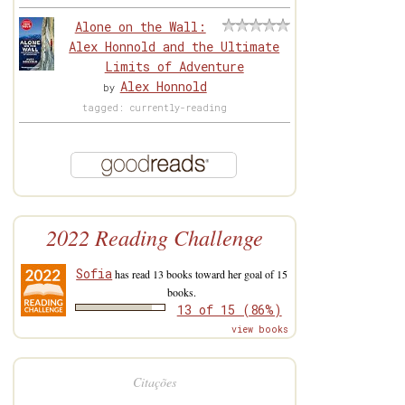
Alone on the Wall:
Alex Honnold and the Ultimate
Limits of Adventure
Alex Honnold
by
tagged: currently-reading
2022 Reading Challenge
Sofia
has read 13 books toward her goal of 15
books.
13 of 15 (86%)
view books
Citações