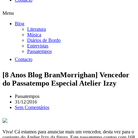
Menu
Blog
Literatura
Música
Diários de Bordo
Entrevistas
Passatempos
Contacto
[8 Anos Blog BranMorrighan] Vencedor
do Passatempo Especial Atelier Izzy
Passatempos
31/12/2016
Sem Comentários
Viva! Cá estamos para anunciar mais um vencedor, desta vez para o
conjunto do Atelier Izzy da figura. Este passatempo contou com 168