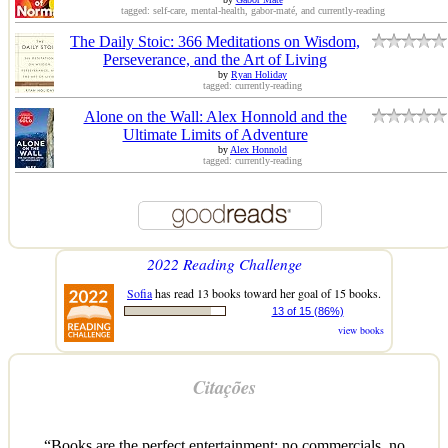
tagged: self-care, mental-health, gabor-maté, and currently-reading
The Daily Stoic: 366 Meditations on Wisdom,
Perseverance, and the Art of Living
by
Ryan Holiday
tagged: currently-reading
Alone on the Wall: Alex Honnold and the
Ultimate Limits of Adventure
by
Alex Honnold
tagged: currently-reading
2022 Reading Challenge
Sofia
has read 13 books toward her goal of 15 books.
13 of 15 (86%)
view books
Citações
“Books are the perfect entertainment: no commercials, no