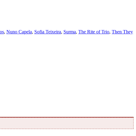
os
,
Nuno Capela
,
Sofia Teixeira
,
Surma
,
The Rite of Trio
,
Then They