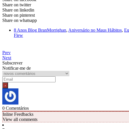
Share on twitter
Share on linkedin
Share on pinterest
Share on whatsapp
8 Anos Blog BranMorrighan
,
Aniversário no Maus Hábitos
,
Eu
Flew
Prev
Next
Subscrever
Notificar-me de
0
Comentários
Inline Feedbacks
View all comments