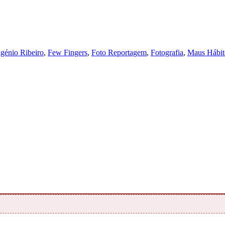
génio Ribeiro
,
Few Fingers
,
Foto Reportagem
,
Fotografia
,
Maus Hábit