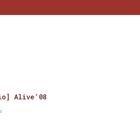
io] Alive’08
s