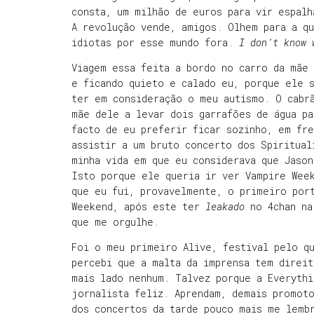
consta, um milhão de euros para vir espalh
A revolução vende, amigos. Olhem para a qu
idiotas por esse mundo fora.
I don’t know 
Viagem essa feita a bordo no carro da mãe
e ficando quieto e calado eu, porque ele 
ter em consideração o meu autismo. O cabr
mãe dele a levar dois garrafões de água pa
facto de eu preferir ficar sozinho, em fr
assistir a um bruto concerto dos Spiritual
minha vida em que eu considerava que Jason
Isto porque ele queria ir ver Vampire Wee
que eu fui, provavelmente, o primeiro por
Weekend, após este ter
leakado
no 4chan na
que me orgulhe.
Foi o meu primeiro Alive, festival pelo q
percebi que a malta da imprensa tem direi
mais lado nenhum. Talvez porque a Everythi
jornalista feliz. Aprendam, demais promot
dos concertos da tarde pouco mais me lembr