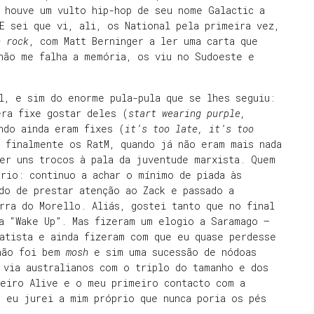
 houve um vulto hip-hop de seu nome Galactic a
E sei que vi, ali, os National pela primeira vez,
 rock
, com Matt Berninger a ler uma carta que
 não me falha a memória, os viu no Sudoeste e
l, e sim do enorme pula-pula que se lhes seguiu:
era fixe gostar deles (
start wearing purple,
ndo ainda eram fixes (
it’s too late, it’s too
 finalmente os RatM, quando já não eram mais nada
er uns trocos à pala da juventude marxista. Quem
rio: continuo a achar o mínimo de piada às
do de prestar atenção ao Zack e passado a
rra do Morello. Aliás, gostei tanto que no final
a “Wake Up”. Mas fizeram um elogio a Saramago –
atista e ainda fizeram com que eu quase perdesse
 não foi bem
mosh
e sim uma sucessão de nódoas
 via australianos com o triplo do tamanho e dos
meiro Alive e o meu primeiro contacto com a
e eu jurei a mim próprio que nunca poria os pés