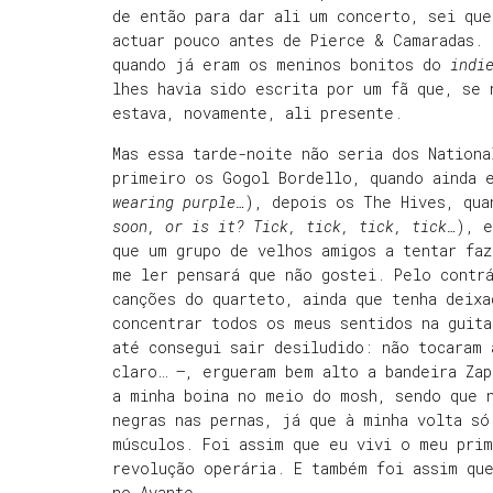
de então para dar ali um concerto, sei que
actuar pouco antes de Pierce & Camaradas. 
quando já eram os meninos bonitos do
indie
lhes havia sido escrita por um fã que, se
estava, novamente, ali presente.
Mas essa tarde-noite não seria dos Nationa
primeiro os Gogol Bordello, quando ainda 
wearing purple…
), depois os The Hives, qua
soon, or is it? Tick, tick, tick, tick…
), e
que um grupo de velhos amigos a tentar faz
me ler pensará que não gostei. Pelo contrá
canções do quarteto, ainda que tenha deixa
concentrar todos os meus sentidos na guita
até consegui sair desiludido: não tocaram 
claro… –, ergueram bem alto a bandeira Zap
a minha boina no meio do mosh, sendo que
negras nas pernas, já que à minha volta só
músculos. Foi assim que eu vivi o meu pri
revolução operária. E também foi assim qu
no Avante.