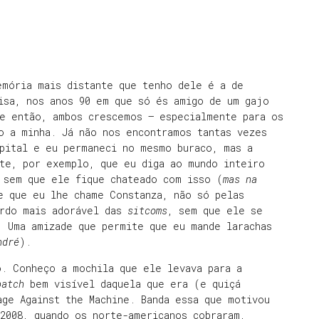
emória mais distante que tenho dele é a de
isa, nos anos 90 em que só és amigo de um gajo
de então, ambos crescemos – especialmente para os
o a minha. Já não nos encontramos tantas vezes
apital e eu permaneci no mesmo buraco, mas a
ite, por exemplo, que eu diga ao mundo inteiro
 sem que ele fique chateado com isso (
mas na
e que eu lhe chame Constanza, não só pelas
ordo mais adorável das
sitcoms
, sem que ele se
. Uma amizade que permite que eu mande larachas
ndré
).
o. Conheço a mochila que ele levava para a
patch
bem visível daquela que era (e quiçá
age Against the Machine. Banda essa que motivou
2008, quando os norte-americanos cobraram,