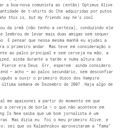
ar a boa-nova comunista ao (então) Optimus Alive.
antidade de t-shirts do Che adquiridas por putos
who this is, but my friends say he’s cool
.
 ou da irmã (não tenho a certeza), conduzindo ele
se lembrou de levar mais duas amigas sem sequer
ão. E pensar que nessa mesma manhã eu ajudei a
ra o primeiro andar. Mas teve em consideração o
ente ao palco principal e sem cerveja na mão, a
ized, ainda durante a tarde e numa altura da
 Pierce era Deus. Err, esperem: ainda considero.
kend – acho – ao palco secundário, sem desconfiar
tuguês a ouvir o primeiro disco dos Vampire
 última semana de Dezembro de 2007. Haja algo de
ual me apaixonei a partir do momento em que
to a cerveja de borla – o que não acontece em
ng Is New saiba que um bom jornalista é um
oras. Mas dizia eu: foi o meu primeiro Alive, e
o; sei que os Kalashnikov aproveitaram a “fama”