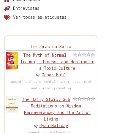
Entrevistas
Ver todas as etiquetas
Leituras da Sofia
The Myth of Normal:
Trauma, Illness, and Healing in
a Toxic Culture
Gabor Maté
by
tagged: self-care, mental-health, gabor-maté,
and currently-reading
The Daily Stoic: 366
Meditations on Wisdom,
Perseverance, and the Art of
Living
Ryan Holiday
by
tagged: currently-reading