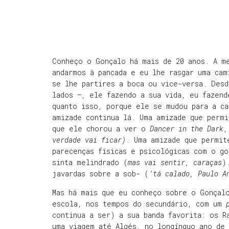
Conheço o Gonçalo há mais de 20 anos. A m
andarmos à pancada e eu lhe rasgar uma cam
se lhe partires a boca ou vice-versa. Des
lados –, ele fazendo a sua vida, eu fazend
quanto isso, porque ele se mudou para a c
amizade continua lá. Uma amizade que perm
que ele chorou a ver o
Dancer in the Dark
,
verdade vai ficar)
. Uma amizade que permit
parecenças físicas e psicológicas com o g
sinta melindrado (
mas vai sentir, caraças
)
javardas sobre a sob- (
’tá calado, Paulo A
Mas há mais que eu conheço sobre o Gonçal
escola, nos tempos do secundário, com um
continua a ser) a sua banda favorita: os R
uma viagem até Algés, no longínquo ano de 