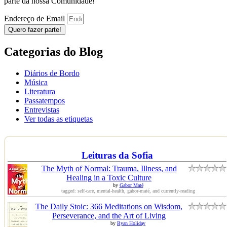
parte da nossa Comunidade!
Endereço de Email
Quero fazer parte!
Categorias do Blog
Diários de Bordo
Música
Literatura
Passatempos
Entrevistas
Ver todas as etiquetas
Leituras da Sofia
The Myth of Normal: Trauma, Illness, and
Healing in a Toxic Culture
by
Gabor Maté
tagged: self-care, mental-health, gabor-maté, and currently-reading
The Daily Stoic: 366 Meditations on Wisdom,
Perseverance, and the Art of Living
by
Ryan Holiday