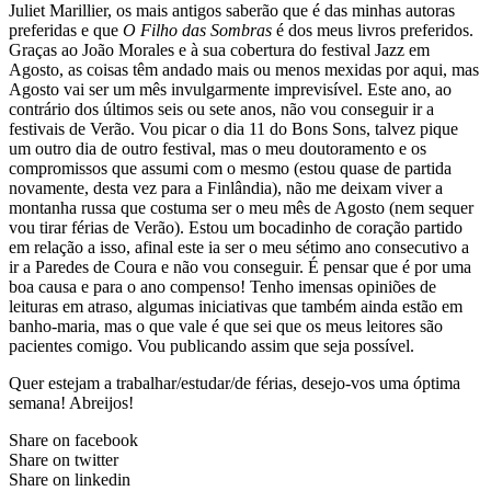
Juliet Marillier, os mais antigos saberão que é das minhas autoras
preferidas e que
O Filho das Sombras
é dos meus livros preferidos.
Graças ao João Morales e à sua cobertura do festival Jazz em
Agosto, as coisas têm andado mais ou menos mexidas por aqui, mas
Agosto vai ser um mês invulgarmente imprevisível. Este ano, ao
contrário dos últimos seis ou sete anos, não vou conseguir ir a
festivais de Verão. Vou picar o dia 11 do Bons Sons, talvez pique
um outro dia de outro festival, mas o meu doutoramento e os
compromissos que assumi com o mesmo (estou quase de partida
novamente, desta vez para a Finlândia), não me deixam viver a
montanha russa que costuma ser o meu mês de Agosto (nem sequer
vou tirar férias de Verão). Estou um bocadinho de coração partido
em relação a isso, afinal este ia ser o meu sétimo ano consecutivo a
ir a Paredes de Coura e não vou conseguir. É pensar que é por uma
boa causa e para o ano compenso! Tenho imensas opiniões de
leituras em atraso, algumas iniciativas que também ainda estão em
banho-maria, mas o que vale é que sei que os meus leitores são
pacientes comigo. Vou publicando assim que seja possível.
Quer estejam a trabalhar/estudar/de férias, desejo-vos uma óptima
semana! Abreijos!
Share on facebook
Share on twitter
Share on linkedin