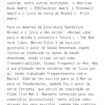
valeram, entre outras distinções, o American
Book Award, o PEN/Faulkner Award, o Stonewell
Award e o livro de honra do Michel L. Print
Award.
Para os amantes da literatura fantástica,
Normal é o livro a não perder. «Normal olha
para o abismo e encontra o futuro.» – The New
York Times. Warren Ellis é um escritor,
guionista e autor de banda desenhada inglês.
Tornou-se conhecido no mundo da banda
desenhada, tendo criado séries como
Transmetropolitan, Global Frequency ou Red. Mas
a sua produção neste universo não se ficou por
aí, tendo trabalhado frequentemente com a
Marvel. Além de ter escrito para os X-Men ou
para os Thunderbolts, também foi o autor da
série Extremis, que serviu de inspiração ao
filme Iron Man 3. Bastante conhecido pelo seu
comentário sociocultural, tanto online como
através dos seus escritos, também tem créditos