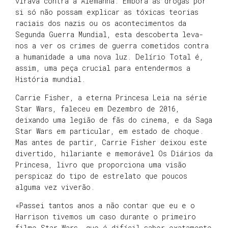
virava contra a Alemanha. Embora as drogas por
si só não possam explicar as tóxicas teorias
raciais dos nazis ou os acontecimentos da
Segunda Guerra Mundial, esta descoberta leva-
nos a ver os crimes de guerra cometidos contra
a humanidade a uma nova luz. Delírio Total é,
assim, uma peça crucial para entendermos a
História mundial.
Carrie Fisher, a eterna Princesa Leia na série
Star Wars, faleceu em Dezembro de 2016,
deixando uma legião de fãs do cinema, e da Saga
Star Wars em particular, em estado de choque.
Mas antes de partir, Carrie Fisher deixou este
divertido, hilariante e memorável Os Diários da
Princesa, livro que proporciona uma visão
perspicaz do tipo de estrelato que poucos
alguma vez viverão.
«Passei tantos anos a não contar que eu e o
Harrison tivemos um caso durante o primeiro
filme Star Wars, que é difícil saber exatamente