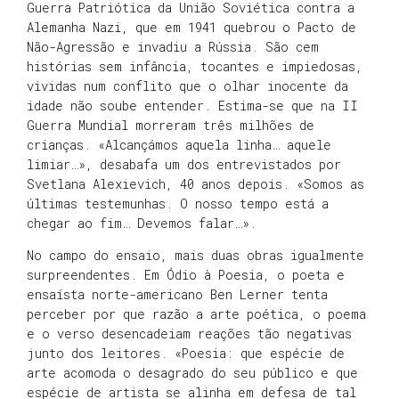
Guerra Patriótica da União Soviética contra a
Alemanha Nazi, que em 1941 quebrou o Pacto de
Não-Agressão e invadiu a Rússia. São cem
histórias sem infância, tocantes e impiedosas,
vividas num conflito que o olhar inocente da
idade não soube entender. Estima-se que na II
Guerra Mundial morreram três milhões de
crianças. «Alcançámos aquela linha… aquele
limiar…», desabafa um dos entrevistados por
Svetlana Alexievich, 40 anos depois. «Somos as
últimas testemunhas. O nosso tempo está a
chegar ao fim… Devemos falar…».
No campo do ensaio, mais duas obras igualmente
surpreendentes. Em Ódio à Poesia, o poeta e
ensaísta norte-americano Ben Lerner tenta
perceber por que razão a arte poética, o poema
e o verso desencadeiam reações tão negativas
junto dos leitores. «Poesia: que espécie de
arte acomoda o desagrado do seu público e que
espécie de artista se alinha em defesa de tal