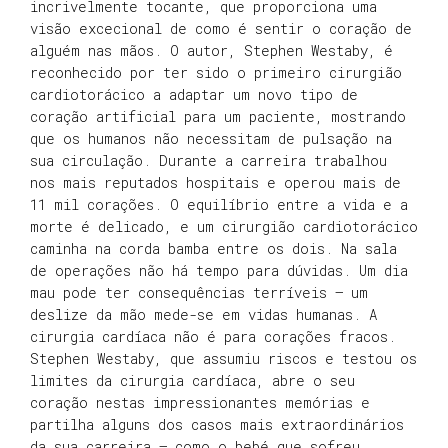
incrivelmente tocante, que proporciona uma
visão excecional de como é sentir o coração de
alguém nas mãos. O autor, Stephen Westaby, é
reconhecido por ter sido o primeiro cirurgião
cardiotorácico a adaptar um novo tipo de
coração artificial para um paciente, mostrando
que os humanos não necessitam de pulsação na
sua circulação. Durante a carreira trabalhou
nos mais reputados hospitais e operou mais de
11 mil corações. O equilíbrio entre a vida e a
morte é delicado, e um cirurgião cardiotorácico
caminha na corda bamba entre os dois. Na sala
de operações não há tempo para dúvidas. Um dia
mau pode ter consequências terríveis — um
deslize da mão mede-se em vidas humanas. A
cirurgia cardíaca não é para corações fracos.
Stephen Westaby, que assumiu riscos e testou os
limites da cirurgia cardíaca, abre o seu
coração nestas impressionantes memórias e
partilha alguns dos casos mais extraordinários
da sua carreira — como o bebé que sofreu