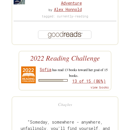
Adventure
Alex Honnold
by
tagged: currently-reading
2022 Reading Challenge
Sofia
has read 13 books toward her goal of 15
books.
13 of 15 (86%)
view books
Citações
“Someday, somewhere - anywhere,
unfailingly, you'll find yourself, and