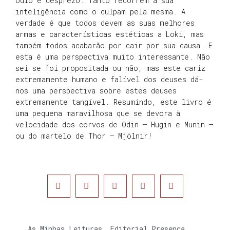
ódio e desprezo. Tanto recorrem à sua
inteligência como o culpam pela mesma. A
verdade é que todos devem as suas melhores
armas e características estéticas a Loki, mas
também todos acabarão por cair por sua causa. E
esta é uma perspectiva muito interessante. Não
sei se foi propositada ou não, mas este cariz
extremamente humano e falível dos deuses dá-
nos uma perspectiva sobre estes deuses
extremamente tangível. Resumindo, este livro é
uma pequena maravilhosa que se devora à
velocidade dos corvos de Odin – Hugin e Munin –
ou do martelo de Thor – Mjölnir!
As Minhas Leituras
,
Editorial Presença
,