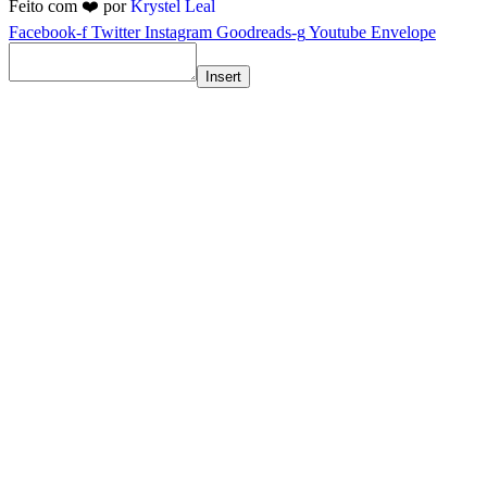
Feito com ❤️ por
Krystel Leal
Facebook-f
Twitter
Instagram
Goodreads-g
Youtube
Envelope
Insert