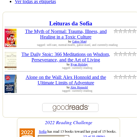
Ver todas as etiquetas
Leituras da Sofia
The Myth of Normal: Trauma, Illness, and
Healing in a Toxic Culture
by
Gabor Maté
tagged: self-care, mental-health, gabor-maté, and currently-reading
The Daily Stoic: 366 Meditations on Wisdom,
Perseverance, and the Art of Living
by
Ryan Holiday
tagged: currently-reading
Alone on the Wall: Alex Honnold and the
Ultimate Limits of Adventure
by
Alex Honnold
tagged: currently-reading
2022 Reading Challenge
Sofia
has read 13 books toward her goal of 15 books.
13 of 15 (86%)