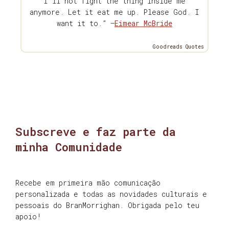
I'll not fight the thing inside me
anymore. Let it eat me up. Please God. I
want it to.” —
Eimear McBride
Goodreads Quotes
Subscreve e faz parte da
minha Comunidade
Recebe em primeira mão comunicação
personalizada e todas as novidades culturais e
pessoais do BranMorrighan. Obrigada pelo teu
apoio!