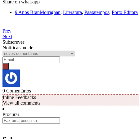
Share on whatsapp
9 Anos BranMorrighan
,
Literatura
,
Passatempos
,
Porto Editora
Prev
Next
Subscrever
Notificar-me de
0
Comentários
Inline Feedbacks
View all comments
Procurar