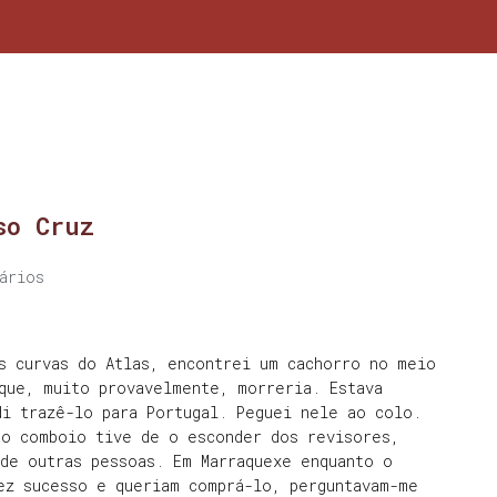
so Cruz
ários
s curvas do Atlas, encontrei um cachorro no meio
que, muito provavelmente, morreria. Estava
di trazê-lo para Portugal. Peguei nele ao colo.
No comboio tive de o esconder dos revisores,
de outras pessoas. Em Marraquexe enquanto o
ez sucesso e queriam comprá-lo, perguntavam-me