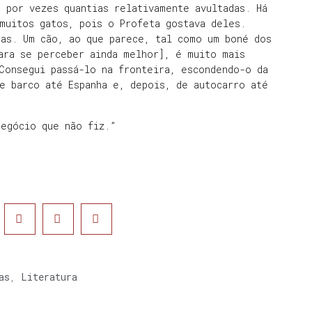
 por vezes quantias relativamente avultadas. Há
muitos gatos, pois o Profeta gostava deles.
tas. Um cão, ao que parece, tal como um boné dos
ara se perceber ainda melhor], é muito mais
Consegui passá-lo na fronteira, escondendo-o da
e barco até Espanha e, depois, de autocarro até
negócio que não fiz.”
as
,
Literatura