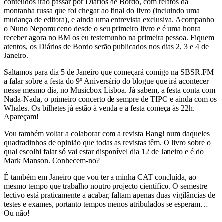
conteúdos irão passar por Diários de Bordo, com relatos da
montanha russa que foi chegar ao final do livro (incluindo uma
mudança de editora), e ainda uma entrevista exclusiva. Acompanho
o Nuno Nepomuceno desde o seu primeiro livro e é uma honra
receber agora no BM os eu testemunho na primeira pessoa. Fiquem
atentos, os Diários de Bordo serão publicados nos dias 2, 3 e 4 de
Janeiro.
Saltamos para dia 5 de Janeiro que começará comigo na SBSR.FM
a falar sobre a festa do 9º Aniversário do blogue que irá acontecer
nesse mesmo dia, no Musicbox Lisboa. Já sabem, a festa conta com
Nada-Nada, o primeiro concerto de sempre de TIPO e ainda com os
Whales. Os bilhetes já estão à venda e a festa começa às 22h.
Apareçam!
Vou também voltar a colaborar com a revista Bang! num daqueles
quadradinhos de opinião que todas as revistas têm. O livro sobre o
qual escolhi falar só vai estar disponível dia 12 de Janeiro e é do
Mark Manson. Conhecem-no?
É também em Janeiro que vou ter a minha CAT concluída, ao
mesmo tempo que trabalho noutro projecto científico. O semestre
lectivo está praticamente a acabar, faltam apenas duas vigilâncias de
testes e exames, portanto tempos menos atribulados se esperam…
Ou não!