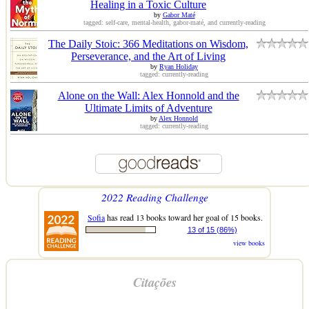
Healing in a Toxic Culture
by
Gabor Maté
tagged: self-care, mental-health, gabor-maté, and currently-reading
The Daily Stoic: 366 Meditations on Wisdom,
Perseverance, and the Art of Living
by
Ryan Holiday
tagged: currently-reading
Alone on the Wall: Alex Honnold and the
Ultimate Limits of Adventure
by
Alex Honnold
tagged: currently-reading
2022 Reading Challenge
Sofia
has read 13 books toward her goal of 15 books.
13 of 15 (86%)
view books
Citações