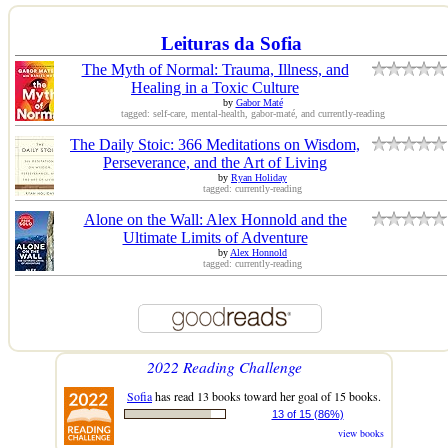
Leituras da Sofia
The Myth of Normal: Trauma, Illness, and
Healing in a Toxic Culture
by
Gabor Maté
tagged: self-care, mental-health, gabor-maté, and currently-reading
The Daily Stoic: 366 Meditations on Wisdom,
Perseverance, and the Art of Living
by
Ryan Holiday
tagged: currently-reading
Alone on the Wall: Alex Honnold and the
Ultimate Limits of Adventure
by
Alex Honnold
tagged: currently-reading
2022 Reading Challenge
Sofia
has read 13 books toward her goal of 15 books.
13 of 15 (86%)
view books