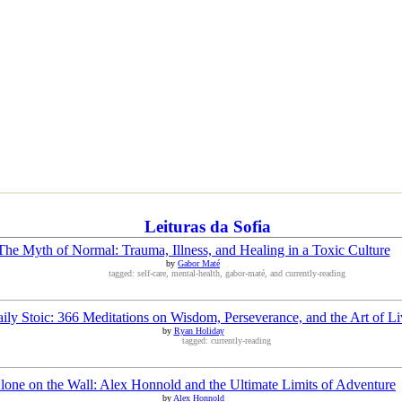
Leituras da Sofia
The Myth of Normal: Trauma, Illness, and Healing in a Toxic Culture
by
Gabor Maté
tagged: self-care, mental-health, gabor-maté, and currently-reading
ily Stoic: 366 Meditations on Wisdom, Perseverance, and the Art of Li
by
Ryan Holiday
tagged: currently-reading
lone on the Wall: Alex Honnold and the Ultimate Limits of Adventure
by
Alex Honnold