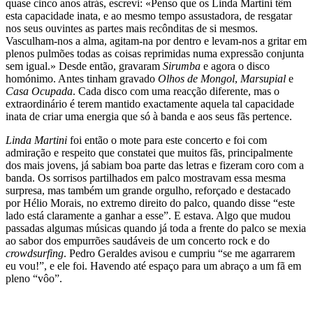
quase cinco anos atrás, escrevi: «Penso que os Linda Martini têm
esta capacidade inata, e ao mesmo tempo assustadora, de resgatar
nos seus ouvintes as partes mais recônditas de si mesmos.
Vasculham-nos a alma, agitam-na por dentro e levam-nos a gritar em
plenos pulmões todas as coisas reprimidas numa expressão conjunta
sem igual.» Desde então, gravaram
Sirumba
e agora o disco
homónimo. Antes tinham gravado
Olhos de Mongol
,
Marsupial
e
Casa Ocupada
. Cada disco com uma reacção diferente, mas o
extraordinário é terem mantido exactamente aquela tal capacidade
inata de criar uma energia que só à banda e aos seus fãs pertence.
Linda Martini
foi então o mote para este concerto e foi com
admiração e respeito que constatei que muitos fãs, principalmente
dos mais jovens, já sabiam boa parte das letras e fizeram coro com a
banda. Os sorrisos partilhados em palco mostravam essa mesma
surpresa, mas também um grande orgulho, reforçado e destacado
por Hélio Morais, no extremo direito do palco, quando disse “este
lado está claramente a ganhar a esse”. E estava. Algo que mudou
passadas algumas músicas quando já toda a frente do palco se mexia
ao sabor dos empurrões saudáveis de um concerto rock e do
crowdsurfing
. Pedro Geraldes avisou e cumpriu “se me agarrarem
eu vou!”, e ele foi. Havendo até espaço para um abraço a um fã em
pleno “vôo”.