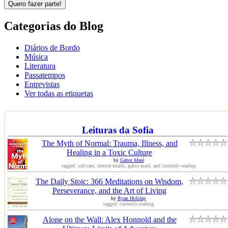
Quero fazer parte!
Categorias do Blog
Diários de Bordo
Música
Literatura
Passatempos
Entrevistas
Ver todas as etiquetas
Leituras da Sofia
The Myth of Normal: Trauma, Illness, and
Healing in a Toxic Culture
by
Gabor Maté
tagged: self-care, mental-health, gabor-maté, and currently-reading
The Daily Stoic: 366 Meditations on Wisdom,
Perseverance, and the Art of Living
by
Ryan Holiday
tagged: currently-reading
Alone on the Wall: Alex Honnold and the