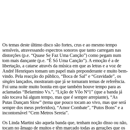
Os temas deste último disco são fortes, crus e ao mesmo tempo
sensíveis, atravessando espectros sonoros que tanto carregam nas
distorções (p.e. “Quase Se Faz Uma Canção”) como pegam num
tom mais dançante (p.e. “É Só Uma Canção”). A emoção é a de
libertação, a catarse através da música em que as letras e a voz de
André Henriques tomam um papel mais preponderante e muito bem-
vindo. Pela reacção do público, “Boca de Sal” e “Gravidade”, os
singles
lançados, mostraram que já se tornaram temas de referência.
Foi uma noite muito bonita em que também houve tempo para as
aclamadas “Belarmino Vs.”, “Lição de Vôo Nº1” (que a banda já
não tocava há algum tempo, mas que é sempre arrepiante), “As
Putas Dançam Slow” (tema que pouco tocam ao vivo, mas que será
sempre dos meus preferidos), “Amor Combate”, “Putos Bons” e a
incontornável “Cem Metros Sereia”.
Os Linda Martini são aquela banda que, tenham noção disso ou não,
tocam no âmago de muitos e têm marcado todas as gerações que os