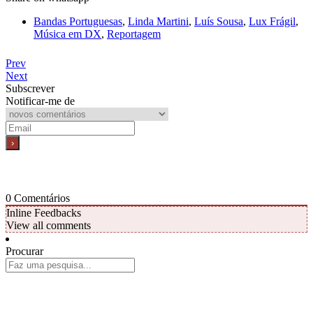
Bandas Portuguesas
,
Linda Martini
,
Luís Sousa
,
Lux Frágil
,
Música em DX
,
Reportagem
Prev
Next
Subscrever
Notificar-me de
0
Comentários
Inline Feedbacks
View all comments
Procurar