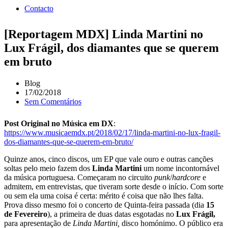
Contacto
[Reportagem MDX] Linda Martini no
Lux Frágil, dos diamantes que se querem
em bruto
Blog
17/02/2018
Sem Comentários
Post Original no Música em DX
:
https://www.musicaemdx.pt/2018/02/17/linda-martini-no-lux-fragil-
dos-diamantes-que-se-querem-em-bruto/
Quinze anos, cinco discos, um EP que vale ouro e outras canções
soltas pelo meio fazem dos
Linda Martini
um nome incontornável
da música portuguesa. Começaram no circuito
punk
/
hardcore
e
admitem, em entrevistas, que tiveram sorte desde o início. Com sorte
ou sem ela uma coisa é certa: mérito é coisa que não lhes falta.
Prova disso mesmo foi o concerto de Quinta-feira passada (dia
15
de Fevereiro
), a primeira de duas datas esgotadas no
Lux Frágil,
para apresentação de
Linda Martini,
disco homónimo. O público era