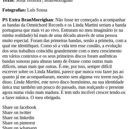
Texto:
Sofia Teixeira | BranMorrighan
Fotografias:
Luís Sousa
PS Extra BranMorrighan
: Não fosse ter começado a acompanhar
as bandas da Omnichord Records e os Linda Martini seriam a banda
portuguesa que mais vi ao vivo. Entraram no meu imaginário (e na
minha realidade) há mais de uma década através de uma pessoa
muito especial. Foram das primeiras bandas, senão a primeira, com a
qual me identifiquei. Como só a vida tem esse condão, a evolução
dos seus trabalhos coincidiu grandemente com o meu crescimento
em vários contextos e os seus primeiros discos foram autênticas
bandas sonoras para alturas tanto de êxtase como outras mais
difíceis, umas mais que outras. É-me, por isso, sempre difícil
escrever sobre os Linda Martini, parece que nunca vou fazer jus ao
quanto já me acompanharam, mesmo sem alguma vez terem noção
disso.
Linda Martini
, este novo disco homónimo, na sua identidade
única traz também um pouco do passado, mas realçando o presente
agora numa visão mais madura. E tem sido incrível crescer tendo-os
a fazer música. O meu obrigada.
Share on facebook
Share on twitter
Share on linkedin
Share on pinterest
Share on whatsapp