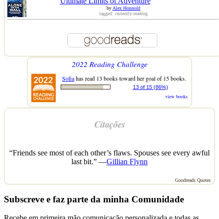
Ultimate Limits of Adventure
by
Alex Honnold
tagged: currently-reading
2022 Reading Challenge
Sofia
has read 13 books toward her goal of 15 books.
13 of 15 (86%)
view books
Citações
“Friends see most of each other’s flaws. Spouses see every awful
last bit.” —
Gillian Flynn
Goodreads Quotes
Subscreve e faz parte da minha Comunidade
Recebe em primeira mão comunicação personalizada e todas as