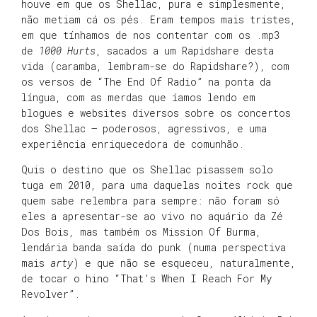
houve em que os Shellac, pura e simplesmente,
não metiam cá os pés. Eram tempos mais tristes,
em que tínhamos de nos contentar com os .mp3
de
1000 Hurts
, sacados a um Rapidshare desta
vida (caramba, lembram-se do Rapidshare?), com
os versos de “The End Of Radio” na ponta da
língua, com as merdas que íamos lendo em
blogues e websites diversos sobre os concertos
dos Shellac – poderosos, agressivos, e uma
experiência enriquecedora de comunhão.
Quis o destino que os Shellac pisassem solo
tuga em 2010, para uma daquelas noites rock que
quem sabe relembra para sempre: não foram só
eles a apresentar-se ao vivo no aquário da Zé
Dos Bois, mas também os Mission Of Burma,
lendária banda saída do punk (numa perspectiva
mais
arty
) e que não se esqueceu, naturalmente,
de tocar o hino “That’s When I Reach For My
Revolver”.