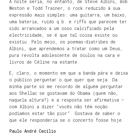
A noite seria, no entanto, de Steve Albini, Bob
Weston e Todd Trainer, o rock reduzido à sua
expressão mais simples: uma guitarra, um baixo,
uma bateria, ruído q.b. e riffs que parecem ter
sido arrancados a um osso calcificado pela
electricidade, se é que tal coisa existe ou
existiu. Pelo meio, os poemas-diatribes de
Albini, que aprendemos a tratar como um Deus,
pura revolta adolescente de óculos na cara e
livros de Céline na estante.
E, claro, o momento em que a banda pára e deixa
o público perguntar o que quer que seja. Da
minha parte só me recordo de alguém perguntar
aos Shellac se gostavam do Obama (quem não,
naquela altura?) e a resposta ser afirmativa –
com Albini a dizer “vocês não têm noção:
podíamos estar tão pior”. Gostava de saber o
que ele responderia se o concerto fosse hoje.
Paulo André Cecílio