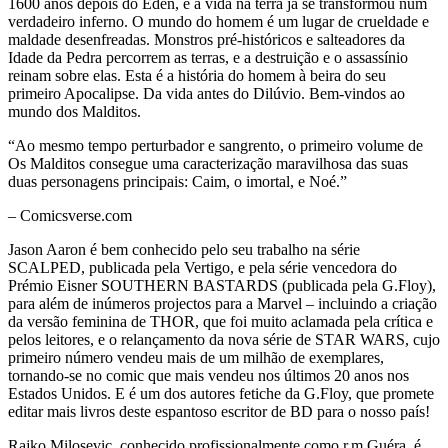
1600 anos depois do Éden, e a vida na terra já se transformou num
verdadeiro inferno. O mundo do homem é um lugar de crueldade e
maldade desenfreadas. Monstros pré-históricos e salteadores da
Idade da Pedra percorrem as terras, e a destruição e o assassínio
reinam sobre elas. Esta é a história do homem à beira do seu
primeiro Apocalipse. Da vida antes do Dilúvio. Bem-vindos ao
mundo dos Malditos.
“Ao mesmo tempo perturbador e sangrento, o primeiro volume de
Os Malditos consegue uma caracterização maravilhosa das suas
duas personagens principais: Caim, o imortal, e Noé.”
– Comicsverse.com
Jason Aaron é bem conhecido pelo seu trabalho na série
SCALPED, publicada pela Vertigo, e pela série vencedora do
Prémio Eisner SOUTHERN BASTARDS (publicada pela G.Floy),
para além de inúmeros projectos para a Marvel – incluindo a criação
da versão feminina de THOR, que foi muito aclamada pela crítica e
pelos leitores, e o relançamento da nova série de STAR WARS, cujo
primeiro número vendeu mais de um milhão de exemplares,
tornando-se no comic que mais vendeu nos últimos 20 anos nos
Estados Unidos. E é um dos autores fetiche da G.Floy, que promete
editar mais livros deste espantoso escritor de BD para o nosso país!
Rajko Milosevic, conhecido profissionalmente como r.m.Guéra, é