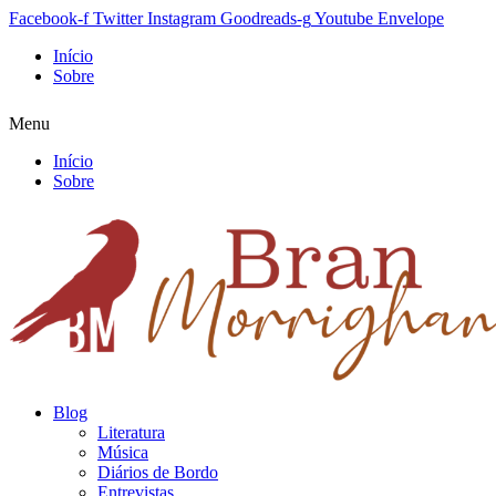
Facebook-f
Twitter
Instagram
Goodreads-g
Youtube
Envelope
Início
Sobre
Menu
Início
Sobre
Blog
Literatura
Música
Diários de Bordo
Entrevistas