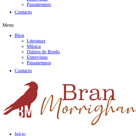
Passatempos
Contacto
Menu
Blog
Literatura
Música
Diários de Bordo
Entrevistas
Passatempos
Contacto
Início