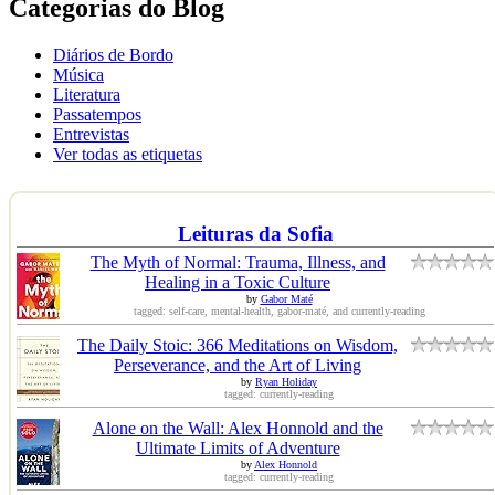
Categorias do Blog
Diários de Bordo
Música
Literatura
Passatempos
Entrevistas
Ver todas as etiquetas
Leituras da Sofia
The Myth of Normal: Trauma, Illness, and
Healing in a Toxic Culture
by
Gabor Maté
tagged: self-care, mental-health, gabor-maté, and currently-reading
The Daily Stoic: 366 Meditations on Wisdom,
Perseverance, and the Art of Living
by
Ryan Holiday
tagged: currently-reading
Alone on the Wall: Alex Honnold and the
Ultimate Limits of Adventure
by
Alex Honnold
tagged: currently-reading