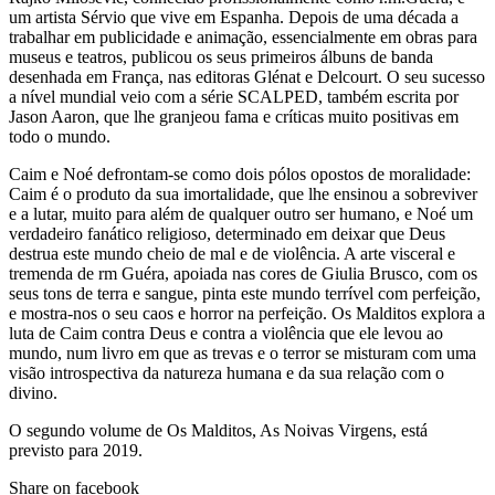
um artista Sérvio que vive em Espanha. Depois de uma década a
trabalhar em publicidade e animação, essencialmente em obras para
museus e teatros, publicou os seus primeiros álbuns de banda
desenhada em França, nas editoras Glénat e Delcourt. O seu sucesso
a nível mundial veio com a série SCALPED, também escrita por
Jason Aaron, que lhe granjeou fama e críticas muito positivas em
todo o mundo.
Caim e Noé defrontam-se como dois pólos opostos de moralidade:
Caim é o produto da sua imortalidade, que lhe ensinou a sobreviver
e a lutar, muito para além de qualquer outro ser humano, e Noé um
verdadeiro fanático religioso, determinado em deixar que Deus
destrua este mundo cheio de mal e de violência. A arte visceral e
tremenda de rm Guéra, apoiada nas cores de Giulia Brusco, com os
seus tons de terra e sangue, pinta este mundo terrível com perfeição,
e mostra-nos o seu caos e horror na perfeição. Os Malditos explora a
luta de Caim contra Deus e contra a violência que ele levou ao
mundo, num livro em que as trevas e o terror se misturam com uma
visão introspectiva da natureza humana e da sua relação com o
divino.
O segundo volume de Os Malditos, As Noivas Virgens, está
previsto para 2019.
Share on facebook