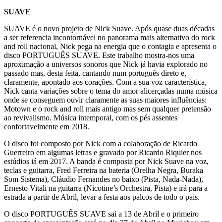
SUAVE
SUAVE é o novo projeto de Nick Suave. Após quase duas décadas
a ser referencia incontornável no panorama mais alternativo do rock
and roll nacional, Nick pega na energia que o contagia e apresenta o
disco PORTUGUÊS SUAVE. Este trabalho mostra-nos uma
aproximação a universos sonoros que Nick já havia explorado no
passado mas, desta feita, cantando num português direto e,
claramente, apontado aos corações. Com a sua voz característica,
Nick canta variações sobre o tema do amor alicerçadas numa música
onde se conseguem ouvir claramente as suas maiores influências:
Motown e o rock and roll mais antigo mas sem qualquer pretensão
ao revivalismo. Música intemporal, com os pés assentes
confortavelmente em 2018.
O disco foi composto por Nick com a colaboração de Ricardo
Guerreiro em algumas letras e gravado por Ricardo Riquier nos
estúdios iá em 2017. A banda é composta por Nick Suave na voz,
teclas e guitarra, Fred Ferreira na bateria (Orelha Negra, Buraka
Som Sistema), Cláudio Fernandes no baixo (Pista, Nada-Nada),
Ernesto Vitali na guitarra (Nicotine’s Orchestra, Pista) e irá para a
estrada a partir de Abril, levar a festa aos palcos de todo o país.
O disco PORTUGUÊS SUAVE sai a 13 de Abril e o primeiro