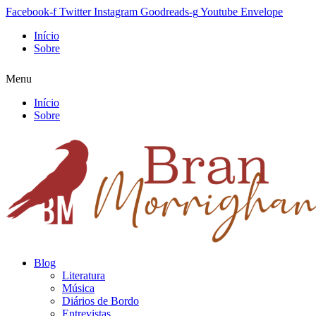
Facebook-f
Twitter
Instagram
Goodreads-g
Youtube
Envelope
Início
Sobre
Menu
Início
Sobre
Blog
Literatura
Música
Diários de Bordo
Entrevistas