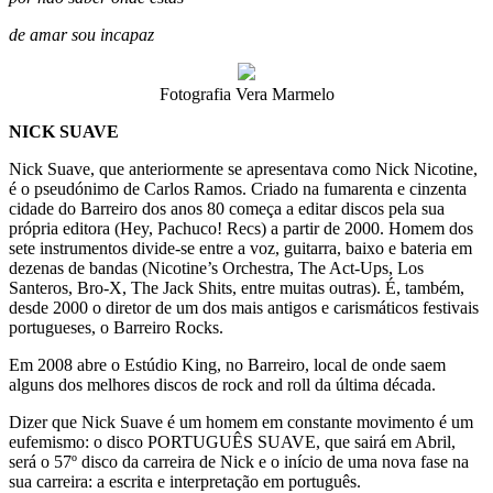
de amar sou incapaz
Fotografia Vera Marmelo
NICK SUAVE
Nick Suave, que anteriormente se apresentava como Nick Nicotine,
é o pseudónimo de Carlos Ramos. Criado na fumarenta e cinzenta
cidade do Barreiro dos anos 80 começa a editar discos pela sua
própria editora (Hey, Pachuco! Recs) a partir de 2000. Homem dos
sete instrumentos divide-se entre a voz, guitarra, baixo e bateria em
dezenas de bandas (Nicotine’s Orchestra, The Act-Ups, Los
Santeros, Bro-X, The Jack Shits, entre muitas outras). É, também,
desde 2000 o diretor de um dos mais antigos e carismáticos festivais
portugueses, o Barreiro Rocks.
Em 2008 abre o Estúdio King, no Barreiro, local de onde saem
alguns dos melhores discos de rock and roll da última década.
Dizer que Nick Suave é um homem em constante movimento é um
eufemismo: o disco PORTUGUÊS SUAVE, que sairá em Abril,
será o 57º disco da carreira de Nick e o início de uma nova fase na
sua carreira: a escrita e interpretação em português.