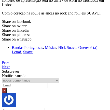
concerto de apresentação será no dia 27 de Abril no Musicbox em
Lisboa.
Com o coração na soul e as ancas no rock and roll: eis SUAVE.
Share on facebook
Share on twitter
Share on linkedin
Share on pinterest
Share on whatsapp
Bandas Portuguesas
,
Música
,
Nick Suave
,
Queres é (a)
Letra!
,
Suave
Prev
Next
Subscrever
Notificar-me de