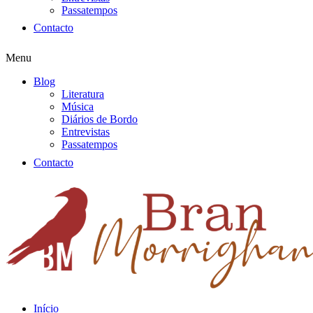
Passatempos
Contacto
Menu
Blog
Literatura
Música
Diários de Bordo
Entrevistas
Passatempos
Contacto
Início