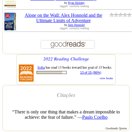
by
Ryan Holiday
tagged: currently-reading
Alone on the Wall: Alex Honnold and the
Ultimate Limits of Adventure
by
Alex Honnold
tagged: currently-reading
2022 Reading Challenge
Sofia
has read 13 books toward her goal of 15 books.
13 of 15 (86%)
view books
Citações
“There is only one thing that makes a dream impossible to
achieve: the fear of failure.” —
Paulo Coelho
Goodreads Quotes