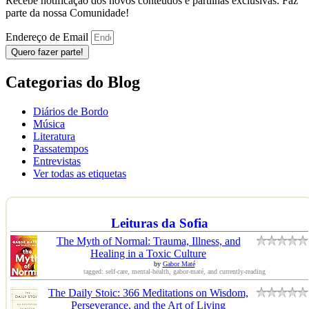
Recebe notificação dos novos conteúdos e partilhas exclusivas. Faz
parte da nossa Comunidade!
Endereço de Email
Quero fazer parte!
Categorias do Blog
Diários de Bordo
Música
Literatura
Passatempos
Entrevistas
Ver todas as etiquetas
Leituras da Sofia
The Myth of Normal: Trauma, Illness, and
Healing in a Toxic Culture
by
Gabor Maté
tagged: self-care, mental-health, gabor-maté, and currently-reading
The Daily Stoic: 366 Meditations on Wisdom,
Perseverance, and the Art of Living