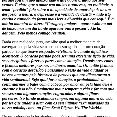
porque sou um tipo apaixonado e que adora gritá-lo aos sete
ventos. É claro que o amor tem muitas nuances e, na realidade, o
tema “perdido” fala sobre a incapacidade de amar depois de um
desgosto: a neura, a depressão e a vontade de desistir – tudo isto
escrito e cantado da forma mais leve e divertida que consegui. É a
minha maneira de dizer: “Coragem, amigos – agora estão na mó
de baixo mas um dia há-de aparecer outra pessoa”. Até lá,
dancem. Pelo menos comigo resultou.
»
Dada esta realidade, perguntei-lhe qual a melhor maneira de
navergarmos pela vida sem sermos esmagados por um coração
partido, ao que Suave responde: «
Felizmente é muito difícil isso
acontecer. O coração partido pode ser uma excelente lição de vida,
se conseguirmos fazer as pazes com a situação. Depois crescemos
e ficamos melhores pessoas, melhores amantes. Ou então ficamos
com o coração destruído e passamos o resto da vida a julgar os
nossos amantes pelo histórico de pessoas que nos dilaceraram a
vida sentimental. Seja qual for a situação, a probabilidade de
continuarmos a bater com a cabeça por amor ou pela falta dele é
enorme e isso não é totalmente mau: tempera a vida e faz com que
se escrevam algumas canções engraçadas e alguns filmes
porreiros. No fundo acabamos sempre, em alguma altura da vida,
por ter que andar a lutar com os sete últimos “ex” malvados da
nossa paixão, como no filme Scott Pilgrim Vs. The World.
»
De uma eloquência inspiradora, o músico português apresenta-nos