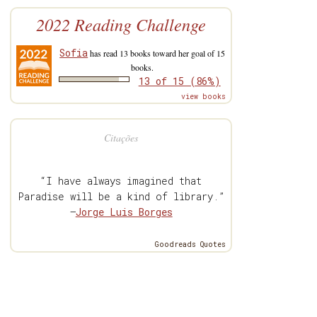
2022 Reading Challenge
Sofia
has read 13 books toward her goal of 15
books.
13 of 15 (86%)
view books
Citações
“I have always imagined that
Paradise will be a kind of library.”
—
Jorge Luis Borges
Goodreads Quotes