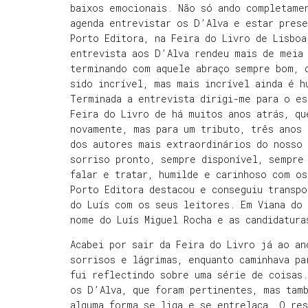
baixos emocionais. Não só ando completame
agenda entrevistar os D’Alva e estar prese
Porto Editora, na Feira do Livro de Lisboa
entrevista aos D’Alva rendeu mais de meia
terminando com aquele abraço sempre bom, 
sido incrível, mas mais incrível ainda é h
Terminada a entrevista dirigi-me para o es
Feira do Livro de há muitos anos atrás, qu
novamente, mas para um tributo, três anos
dos autores mais extraordinários do nosso
sorriso pronto, sempre disponível, sempre
falar e tratar, humilde e carinhoso com os
Porto Editora destacou e conseguiu transpo
do Luís com os seus leitores. Em Viana do
nome do Luís Miguel Rocha e as candidatur
Acabei por sair da Feira do Livro já ao a
sorrisos e lágrimas, enquanto caminhava pa
fui reflectindo sobre uma série de coisas.
os D’Alva, que foram pertinentes, mas tam
alguma forma se liga e se entrelaça. O re