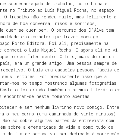
nte sobrecarregada de trabalho, como tinha em
nte no Tributo ao Luís Miguel Rocha, no espaço
. O trabalho não rendeu muito, mas felizmente a
 hora de boa conversa, risos e sorrisos,
de quem se quer bem. O percurso dos D’Alva tem
umildade e o carácter que trazem consigo.
paço Porto Editora. Foi ali, precisamente na
e conheci o Luís Miguel Rocha. E agora ali me vi
 após o seu falecimento. O Luís, mais do que um
 país, era um grande amigo. Uma pessoa sempre de
 receptivo. O Luís era daquelas pessoas fáceis de
 seus leitores. Foi precisamente isso que a
rtar-nos no tempo mostrando algumas fotografias
 Castelo foi criado também um prémio literário em
as encontram-se neste momento abertas.
noitecer e sem nenhum livrinho novo comigo. Entre
ra o meu carro (uma caminhada de vinte minutos)
 Não só sobre algumas partes da entrevista com
bém sobre a efemeridade da vida e como tudo de
sto do fim-de-semana vai ser dedicado à correcção