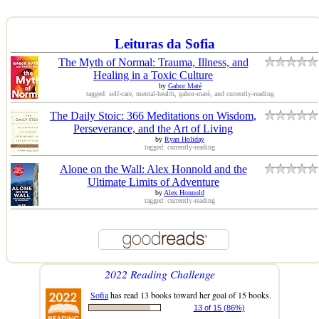
Leituras da Sofia
The Myth of Normal: Trauma, Illness, and
Healing in a Toxic Culture
by
Gabor Maté
tagged: self-care, mental-health, gabor-maté, and currently-reading
The Daily Stoic: 366 Meditations on Wisdom,
Perseverance, and the Art of Living
by
Ryan Holiday
tagged: currently-reading
Alone on the Wall: Alex Honnold and the
Ultimate Limits of Adventure
by
Alex Honnold
tagged: currently-reading
2022 Reading Challenge
Sofia
has read 13 books toward her goal of 15 books.
13 of 15 (86%)