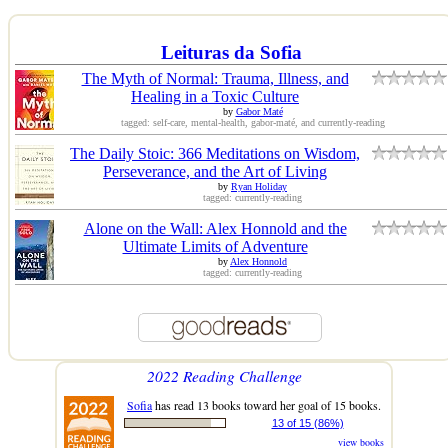
Leituras da Sofia
The Myth of Normal: Trauma, Illness, and
Healing in a Toxic Culture
by
Gabor Maté
tagged: self-care, mental-health, gabor-maté, and currently-reading
The Daily Stoic: 366 Meditations on Wisdom,
Perseverance, and the Art of Living
by
Ryan Holiday
tagged: currently-reading
Alone on the Wall: Alex Honnold and the
Ultimate Limits of Adventure
by
Alex Honnold
tagged: currently-reading
2022 Reading Challenge
Sofia
has read 13 books toward her goal of 15 books.
13 of 15 (86%)
view books