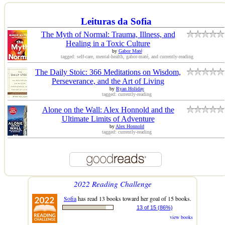
Leituras da Sofia
The Myth of Normal: Trauma, Illness, and
Healing in a Toxic Culture
by
Gabor Maté
tagged: self-care, mental-health, gabor-maté, and currently-reading
The Daily Stoic: 366 Meditations on Wisdom,
Perseverance, and the Art of Living
by
Ryan Holiday
tagged: currently-reading
Alone on the Wall: Alex Honnold and the
Ultimate Limits of Adventure
by
Alex Honnold
tagged: currently-reading
2022 Reading Challenge
Sofia
has read 13 books toward her goal of 15 books.
13 of 15 (86%)
view books