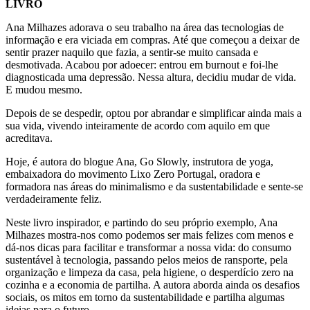
LIVRO
Ana Milhazes adorava o seu trabalho na área das tecnologias de
informação e era viciada em compras. Até que começou a deixar de
sentir prazer naquilo que fazia, a sentir-se muito cansada e
desmotivada. Acabou por adoecer: entrou em burnout e foi-lhe
diagnosticada uma depressão. Nessa altura, decidiu mudar de vida.
E mudou mesmo.
Depois de se despedir, optou por abrandar e simplificar ainda mais a
sua vida, vivendo inteiramente de acordo com aquilo em que
acreditava.
Hoje, é autora do blogue Ana, Go Slowly, instrutora de yoga,
embaixadora do movimento Lixo Zero Portugal, oradora e
formadora nas áreas do minimalismo e da sustentabilidade e sente-se
verdadeiramente feliz.
Neste livro inspirador, e partindo do seu próprio exemplo, Ana
Milhazes mostra-nos como podemos ser mais felizes com menos e
dá-nos dicas para facilitar e transformar a nossa vida: do consumo
sustentável à tecnologia, passando pelos meios de ransporte, pela
organização e limpeza da casa, pela higiene, o desperdício zero na
cozinha e a economia de partilha. A autora aborda ainda os desafios
sociais, os mitos em torno da sustentabilidade e partilha algumas
ideias para o futuro.