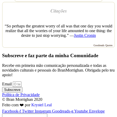
Citações
“So perhaps the greatest worry of all was that one day you would
realize that all the worries of your life amounted to one thing: the
desire to just stop worrying.” —
Justin Cronin
Goodreads Quotes
Subscreve e faz parte da minha Comunidade
Recebe em primeira mão comunicação personalizada e todas as
novidades culturais e pessoais do BranMorrighan. Obrigada pelo teu
apoio!
Email
Subscreve
Política de Privacidade
© Bran Morrighan 2020
Feito com ❤️ por
Krystel Leal
Facebook-f
Twitter
Instagram
Goodreads-g
Youtube
Envelope