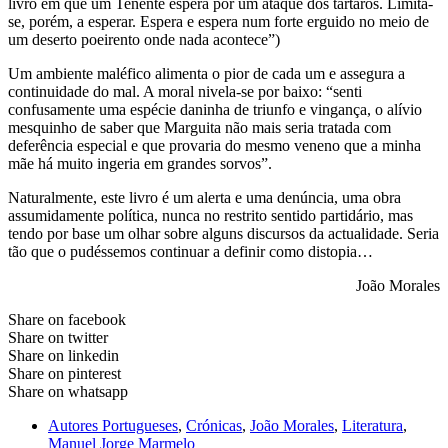
livro em que um Tenente espera por um ataque dos tártaros. Limita-
se, porém, a esperar. Espera e espera num forte erguido no meio de
um deserto poeirento onde nada acontece”)
Um ambiente maléfico alimenta o pior de cada um e assegura a
continuidade do mal. A moral nivela-se por baixo: “senti
confusamente uma espécie daninha de triunfo e vingança, o alívio
mesquinho de saber que Marguita não mais seria tratada com
deferência especial e que provaria do mesmo veneno que a minha
mãe há muito ingeria em grandes sorvos”.
Naturalmente, este livro é um alerta e uma denúncia, uma obra
assumidamente política, nunca no restrito sentido partidário, mas
tendo por base um olhar sobre alguns discursos da actualidade. Seria
tão que o pudéssemos continuar a definir como distopia…
João Morales
Share on facebook
Share on twitter
Share on linkedin
Share on pinterest
Share on whatsapp
Autores Portugueses
,
Crónicas
,
João Morales
,
Literatura
,
Manuel Jorge Marmelo