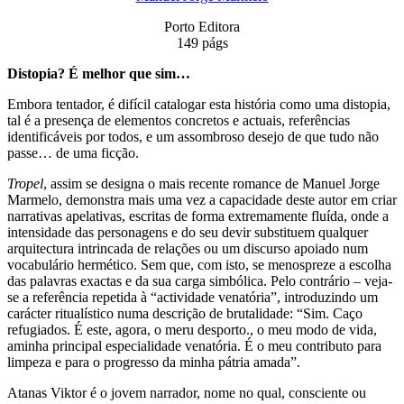
Porto Editora
149 págs
Distopia? É melhor que sim…
Embora tentador, é difícil catalogar esta história como uma distopia,
tal é a presença de elementos concretos e actuais, referências
identificáveis por todos, e um assombroso desejo de que tudo não
passe… de uma ficção.
Tropel
, assim se designa o mais recente romance de Manuel Jorge
Marmelo, demonstra mais uma vez a capacidade deste autor em criar
narrativas apelativas, escritas de forma extremamente fluída, onde a
intensidade das personagens e do seu devir substituem qualquer
arquitectura intrincada de relações ou um discurso apoiado num
vocabulário hermético. Sem que, com isto, se menospreze a escolha
das palavras exactas e da sua carga simbólica. Pelo contrário – veja-
se a referência repetida à “actividade venatória”, introduzindo um
carácter ritualístico numa descrição de brutalidade: “Sim. Caço
refugiados. É este, agora, o meru desporto., o meu modo de vida,
aminha principal especialidade venatória. É o meu contributo para
limpeza e para o progresso da minha pátria amada”.
Atanas Viktor é o jovem narrador, nome no qual, consciente ou