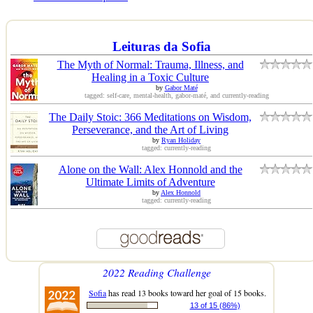
Leituras da Sofia
The Myth of Normal: Trauma, Illness, and
Healing in a Toxic Culture
by
Gabor Maté
tagged: self-care, mental-health, gabor-maté, and currently-reading
The Daily Stoic: 366 Meditations on Wisdom,
Perseverance, and the Art of Living
by
Ryan Holiday
tagged: currently-reading
Alone on the Wall: Alex Honnold and the
Ultimate Limits of Adventure
by
Alex Honnold
tagged: currently-reading
2022 Reading Challenge
Sofia
has read 13 books toward her goal of 15 books.
13 of 15 (86%)