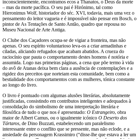
inconscientemente, encontramos ecos a Thanatos, o Deus da morte
– mas da morte pacífica. O seu pai é Hirónimo, tal como
Hieronimus Wolf, historiador do séc. XVI, todavia, mais uma vez o
pensamento do leitor vagueia e é impossível não pensar em Bosch, o
pintor de As Tentações de Santo Antão, quadro que repousa no
Museu Nacional de Arte Antiga.
O Clube dos Caçadores ocupa-se de vigiar a fronteira, mas não
apenas. O seu espírito voluntarioso leva-os a criar armadinhas e
ciladas, aliciando refugados que acabam abatidos. A crueza do
raciocínio que pauta o comportamento destes homens é notória e
assumida. Logo nas primeiras páginas, a cena que põe termo à vida
do avô de Atanas deixa bem clara a ausência de contemplações e a
rigidez dos preceitos que norteiam esta comunidade, bem como a
bestialidade dos comportamentos com as mulheres, tónica constante
ao longo do livro.
O livro é pontuado com algumas alusões literárias, absolutamente
justificadas, consistindo em contributos inteligentes e adequados à
consolidação do simbolismo de uma interpretação literária e
filosófica de tudo o que nos é apresentado:
O Estrangeiro
, obra
maior de Albert Camus, ou o igualmente icónico
O Deserto dos
Tártaros
, de Dino Buzzati, estabelecendo um paralelismo
interessante entre o conflito que se pressente, mas não eclode, e a
ansiedade da personagem Krassimiro (“disse-lhe que estava a ler um