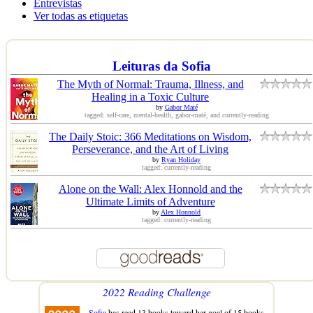
Entrevistas
Ver todas as etiquetas
Leituras da Sofia
The Myth of Normal: Trauma, Illness, and
Healing in a Toxic Culture
by
Gabor Maté
tagged: self-care, mental-health, gabor-maté, and currently-reading
The Daily Stoic: 366 Meditations on Wisdom,
Perseverance, and the Art of Living
by
Ryan Holiday
tagged: currently-reading
Alone on the Wall: Alex Honnold and the
Ultimate Limits of Adventure
by
Alex Honnold
tagged: currently-reading
2022 Reading Challenge
Sofia
has read 13 books toward her goal of 15 books.