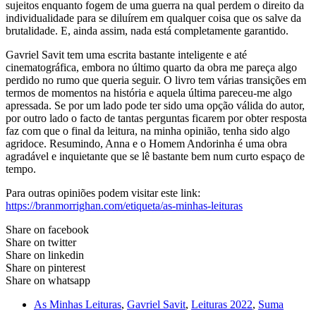
sujeitos enquanto fogem de uma guerra na qual perdem o direito da
individualidade para se diluírem em qualquer coisa que os salve da
brutalidade. E, ainda assim, nada está completamente garantido.
Gavriel Savit tem uma escrita bastante inteligente e até
cinematográfica, embora no último quarto da obra me pareça algo
perdido no rumo que queria seguir. O livro tem várias transições em
termos de momentos na história e aquela última pareceu-me algo
apressada. Se por um lado pode ter sido uma opção válida do autor,
por outro lado o facto de tantas perguntas ficarem por obter resposta
faz com que o final da leitura, na minha opinião, tenha sido algo
agridoce. Resumindo, Anna e o Homem Andorinha é uma obra
agradável e inquietante que se lê bastante bem num curto espaço de
tempo.
Para outras opiniões podem visitar este link:
https://branmorrighan.com/etiqueta/as-minhas-leituras
Share on facebook
Share on twitter
Share on linkedin
Share on pinterest
Share on whatsapp
As Minhas Leituras
,
Gavriel Savit
,
Leituras 2022
,
Suma