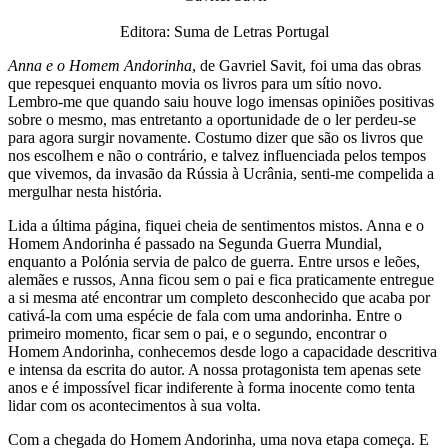
Editora: Suma de Letras Portugal
Anna e o Homem Andorinha
, de Gavriel Savit, foi uma das obras
que repesquei enquanto movia os livros para um sítio novo.
Lembro-me que quando saiu houve logo imensas opiniões positivas
sobre o mesmo, mas entretanto a oportunidade de o ler perdeu-se
para agora surgir novamente. Costumo dizer que são os livros que
nos escolhem e não o contrário, e talvez influenciada pelos tempos
que vivemos, da invasão da Rússia à Ucrânia, senti-me compelida a
mergulhar nesta história.
Lida a última página, fiquei cheia de sentimentos mistos. Anna e o
Homem Andorinha é passado na Segunda Guerra Mundial,
enquanto a Polónia servia de palco de guerra. Entre ursos e leões,
alemães e russos, Anna ficou sem o pai e fica praticamente entregue
a si mesma até encontrar um completo desconhecido que acaba por
cativá-la com uma espécie de fala com uma andorinha. Entre o
primeiro momento, ficar sem o pai, e o segundo, encontrar o
Homem Andorinha, conhecemos desde logo a capacidade descritiva
e intensa da escrita do autor. A nossa protagonista tem apenas sete
anos e é impossível ficar indiferente à forma inocente como tenta
lidar com os acontecimentos à sua volta.
Com a chegada do Homem Andorinha, uma nova etapa começa. E