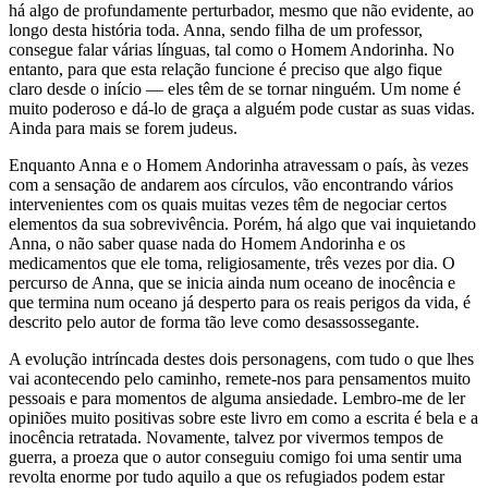
há algo de profundamente perturbador, mesmo que não evidente, ao
longo desta história toda. Anna, sendo filha de um professor,
consegue falar várias línguas, tal como o Homem Andorinha. No
entanto, para que esta relação funcione é preciso que algo fique
claro desde o início — eles têm de se tornar ninguém. Um nome é
muito poderoso e dá-lo de graça a alguém pode custar as suas vidas.
Ainda para mais se forem judeus.
Enquanto Anna e o Homem Andorinha atravessam o país, às vezes
com a sensação de andarem aos círculos, vão encontrando vários
intervenientes com os quais muitas vezes têm de negociar certos
elementos da sua sobrevivência. Porém, há algo que vai inquietando
Anna, o não saber quase nada do Homem Andorinha e os
medicamentos que ele toma, religiosamente, três vezes por dia. O
percurso de Anna, que se inicia ainda num oceano de inocência e
que termina num oceano já desperto para os reais perigos da vida, é
descrito pelo autor de forma tão leve como desassossegante.
A evolução intríncada destes dois personagens, com tudo o que lhes
vai acontecendo pelo caminho, remete-nos para pensamentos muito
pessoais e para momentos de alguma ansiedade. Lembro-me de ler
opiniões muito positivas sobre este livro em como a escrita é bela e a
inocência retratada. Novamente, talvez por vivermos tempos de
guerra, a proeza que o autor conseguiu comigo foi uma sentir uma
revolta enorme por tudo aquilo a que os refugiados podem estar