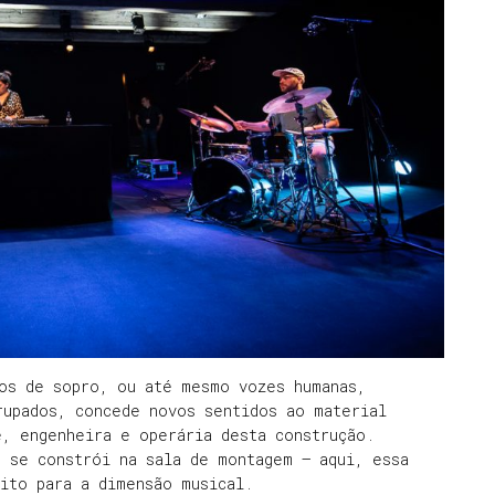
tos de sopro, ou até mesmo vozes humanas,
rupados, concede novos sentidos ao material
e, engenheira e operária desta construção.
 se constrói na sala de montagem – aqui, essa
ito para a dimensão musical.