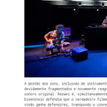
A gestão dos sons, incluindo de instrumen
devidamente fragmentados e novamente reag
sonoro original. Rezaei é, simultaneament
Eisenstein defendia que o verdadeiro filme
visão ganha defensores, transpondo o conce