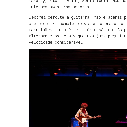
Marclay, Napalm Death, Sonic Youth, Massac
intensas aventuras sonoras.
Desprez percute a guitarra, não é apenas p
pretende. Em completo êxtase, o braço do 
carrilhões, tudo é território válido. As p
alternando os pedais que usa (uma peça fun
velocidade considerável.