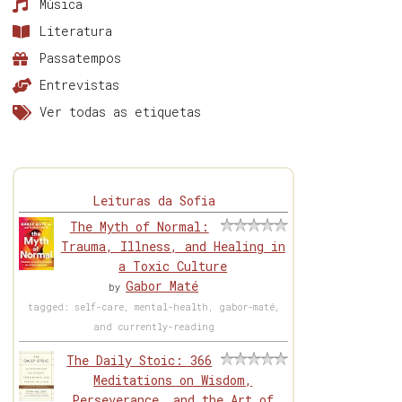
Música
Literatura
Passatempos
Entrevistas
Ver todas as etiquetas
Leituras da Sofia
The Myth of Normal:
Trauma, Illness, and Healing in
a Toxic Culture
Gabor Maté
by
tagged: self-care, mental-health, gabor-maté,
and currently-reading
The Daily Stoic: 366
Meditations on Wisdom,
Perseverance, and the Art of