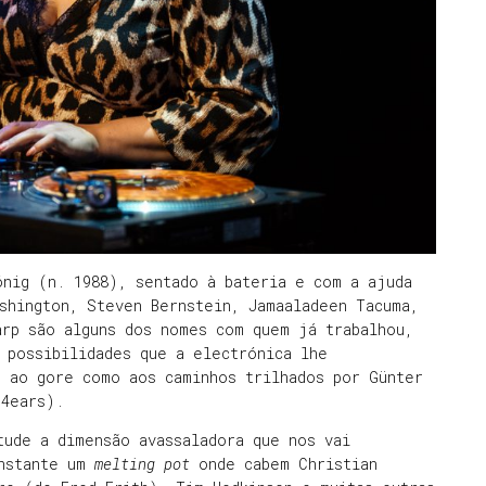
önig (n. 1988), sentado à bateria e com a ajuda
shington, Steven Bernstein, Jamaaladeen Tacuma,
arp são alguns dos nomes com quem já trabalhou,
 possibilidades que a electrónica lhe
e ao gore como aos caminhos trilhados por Günter
r4ears).
tude a dimensão avassaladora que nos vai
instante um
melting pot
onde cabem Christian