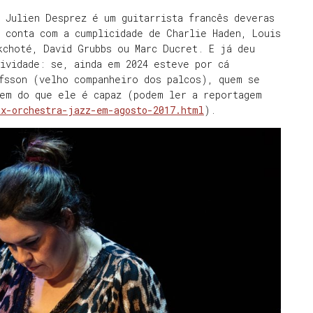
 Julien Desprez é um guitarrista francês deveras
 conta com a cumplicidade de Charlie Haden, Louis
kchoté, David Grubbs ou Marc Ducret. E já deu
ividade: se, ainda em 2024 esteve por cá
afsson (velho companheiro dos palcos), quem se
bem do que ele é capaz (podem ler a reportagem
ax-orchestra-jazz-em-agosto-2017.html
).