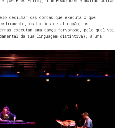
re (de Fred Frith), Tim Hodkinson e muitas outras
elo dedilhar das cordas que executa o que
instrumento, os botões de afinação, os
ernas executam uma dança fervorosa, pela qual vai
damental da sua linguagem distintiva), a uma