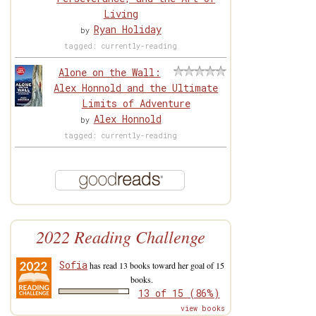
Living
Ryan Holiday
by
tagged: currently-reading
Alone on the Wall:
Alex Honnold and the Ultimate
Limits of Adventure
Alex Honnold
by
tagged: currently-reading
2022 Reading Challenge
Sofia
has read 13 books toward her goal of 15
books.
13 of 15 (86%)
view books