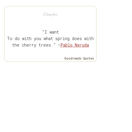
Citações
“I want
To do with you what spring does with
the cherry trees.” —
Pablo Neruda
Goodreads Quotes