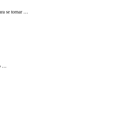
ra se tornar …
so …
…