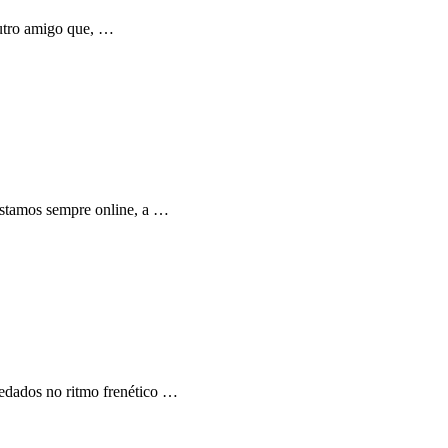
outro amigo que, …
 estamos sempre online, a …
redados no ritmo frenético …