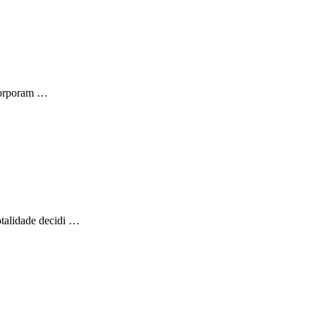
ncorporam …
otalidade decidi …