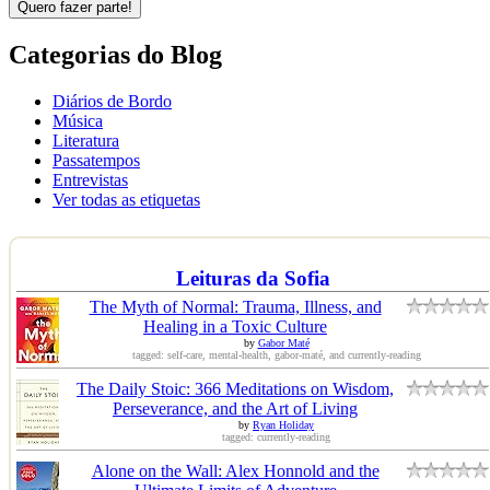
Quero fazer parte!
Categorias do Blog
Diários de Bordo
Música
Literatura
Passatempos
Entrevistas
Ver todas as etiquetas
Leituras da Sofia
The Myth of Normal: Trauma, Illness, and
Healing in a Toxic Culture
by
Gabor Maté
tagged: self-care, mental-health, gabor-maté, and currently-reading
The Daily Stoic: 366 Meditations on Wisdom,
Perseverance, and the Art of Living
by
Ryan Holiday
tagged: currently-reading
Alone on the Wall: Alex Honnold and the