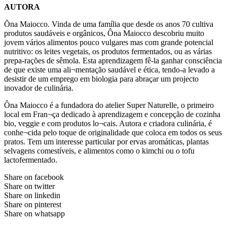
AUTORA
Õna Maiocco. Vinda de uma família que desde os anos 70 cultiva
produtos saudáveis e orgânicos, Ôna Maiocco descobriu muito
jovem vários alimentos pouco vulgares mas com grande potencial
nutritivo: os leites vegetais, os produtos fermentados, ou as várias
prepa-rações de sêmola. Esta aprendizagem fê-la ganhar consciência
de que existe uma ali¬mentação saudável e ética, tendo-a levado a
desistir de um emprego em biologia para abraçar um projecto
inovador de culinária.
Ôna Maiocco é a fundadora do atelier Super Naturelle, o primeiro
local em Fran¬ça dedicado à aprendizagem e concepção de cozinha
bio, veggie e com produtos lo¬cais. Autora e criadora culinária, é
conhe¬cida pelo toque de originalidade que coloca em todos os seus
pratos. Tem um interesse particular por ervas aromáticas, plantas
selvagens comestíveis, e alimentos como o kimchi ou o tofu
lactofermentado.
Share on facebook
Share on twitter
Share on linkedin
Share on pinterest
Share on whatsapp