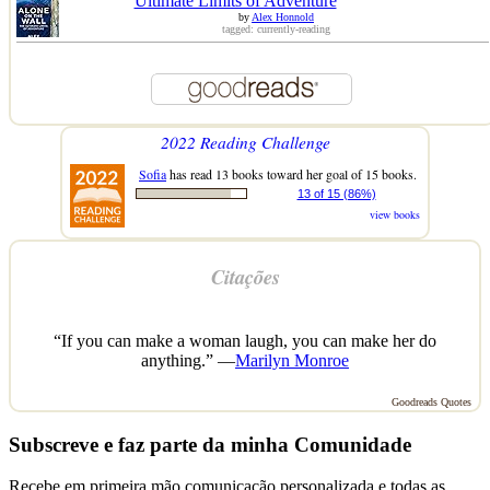
Ultimate Limits of Adventure
by
Alex Honnold
tagged: currently-reading
2022 Reading Challenge
Sofia
has read 13 books toward her goal of 15 books.
13 of 15 (86%)
view books
Citações
“If you can make a woman laugh, you can make her do
anything.” —
Marilyn Monroe
Goodreads Quotes
Subscreve e faz parte da minha Comunidade
Recebe em primeira mão comunicação personalizada e todas as