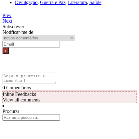
Divulgação
,
Guerra e Paz
,
Literatura
,
Saúde
Prev
Next
Subscrever
Notificar-me de
0
Comentários
Inline Feedbacks
View all comments
Procurar