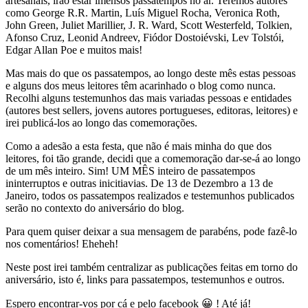
artesanais, irão estar imensos passatempos no ar. Teremos autores
como George R.R. Martin, Luís Miguel Rocha, Veronica Roth,
John Green, Juliet Marillier, J. R. Ward, Scott Westerfeld, Tolkien,
Afonso Cruz, Leonid Andreev, Fiódor Dostoiévski, Lev Tolstói,
Edgar Allan Poe e muitos mais!
Mas mais do que os passatempos, ao longo deste mês estas pessoas
e alguns dos meus leitores têm acarinhado o blog como nunca.
Recolhi alguns testemunhos das mais variadas pessoas e entidades
(autores best sellers, jovens autores portugueses, editoras, leitores) e
irei publicá-los ao longo das comemorações.
Como a adesão a esta festa, que não é mais minha do que dos
leitores, foi tão grande, decidi que a comemoração dar-se-á ao longo
de um mês inteiro. Sim! UM MÊS inteiro de passatempos
ininterruptos e outras inicitiavias. De 13 de Dezembro a 13 de
Janeiro, todos os passatempos realizados e testemunhos publicados
serão no contexto do aniversário do blog.
Para quem quiser deixar a sua mensagem de parabéns, pode fazê-lo
nos comentários! Eheheh!
Neste post irei também centralizar as publicações feitas em torno do
aniversário, isto é, links para passatempos, testemunhos e outros.
Espero encontrar-vos por cá e pelo facebook 😀 ! Até já!