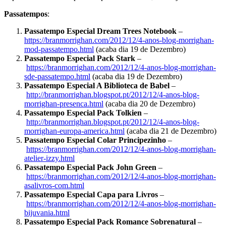
Passatempos
:
Passatempo Especial Dream Trees Notebook
–
https://branmorrighan.com/2012/12/4-anos-blog-morrighan-
mod-passatempo.html
(acaba dia 19 de Dezembro)
Passatempo Especial Pack Stark
–
https://branmorrighan.com/2012/12/4-anos-blog-morrighan-
sde-passatempo.html
(acaba dia 19 de Dezembro)
Passatempo Especial A Biblioteca de Babel
–
http://branmorrighan.blogspot.pt/2012/12/4-anos-blog-
morrighan-presenca.html
(acaba dia 20 de Dezembro)
Passatempo Especial Pack Tolkien
–
http://branmorrighan.blogspot.pt/2012/12/4-anos-blog-
morrighan-europa-america.html
(acaba dia 21 de Dezembro)
Passatempo Especial Colar Principezinho
–
https://branmorrighan.com/2012/12/4-anos-blog-morrighan-
atelier-izzy.html
Passatempo Especial Pack John Green
–
https://branmorrighan.com/2012/12/4-anos-blog-morrighan-
asalivros-com.html
Passatempo Especial Capa para Livros
–
https://branmorrighan.com/2012/12/4-anos-blog-morrighan-
bijuvania.html
Passatempo Especial Pack Romance Sobrenatural
–