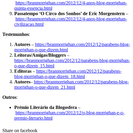
https://branmorrighan.com/2012/12/4-anos-blog-morrighan-
quinta-essencia.html
Passatempo ‘O Circo dos Sonhos’ de Eric Morgenstern
–
https://branmorrighan.com/2012/12/4-anos-blog-morrighan-
civilizacao.html
Testemunhos
:
Autores
–
https://branmorrighan.com/2012/12/parabens-blog-
morrighan-o-que-dizem.html
Leitoras/Amigas/Bloggers
–
https://branmorrighan.com/2012/12/parabens-blog-morrighan-
o-que-dizem_15.html
Editoras
–
https://branmorrighan.com/2012/12/parabens-
blog-morrighan-o-que-dizem_18.html
Autores
–
https://branmorrighan.com/2012/12/parabens-blog-
morrighan-o-que-dizem_21.html
Outros
:
Prémio Literário da Blogosfera
–
https://branmorrighan.com/2012/12/o-blog-morrighan-e-o-
premio-literario.html
Share on facebook