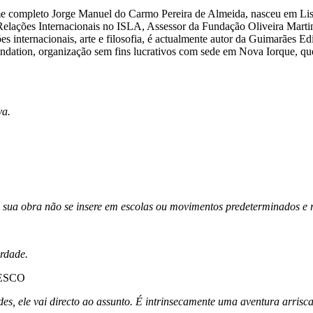
completo Jorge Manuel do Carmo Pereira de Almeida, nasceu em Lisboa
Relações Internacionais no ISLA, Assessor da Fundação Oliveira Marti
ões internacionais, arte e filosofia, é actualmente autor da Guimarãe
ndation, organização sem fins lucrativos com sede em Nova Iorque, que
va.
ua obra não se insere em escolas ou movimentos predeterminados e ro
rdade.
UNESCO
, ele vai directo ao assunto. É intrinsecamente uma aventura arrisc