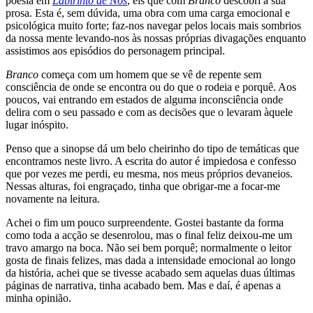
poesia em
Labirinto de Nós
, eis que com
Branco
descobri a sua
prosa. Esta é, sem dúvida, uma obra com uma carga emocional e
psicológica muito forte; faz-nos navegar pelos locais mais sombrios
da nossa mente levando-nos às nossas próprias divagações enquanto
assistimos aos episódios do personagem principal.
Branco
começa com um homem que se vê de repente sem
consciência de onde se encontra ou do que o rodeia e porquê. Aos
poucos, vai entrando em estados de alguma inconsciência onde
delira com o seu passado e com as decisões que o levaram àquele
lugar inóspito.
Penso que a sinopse dá um belo cheirinho do tipo de temáticas que
encontramos neste livro. A escrita do autor é impiedosa e confesso
que por vezes me perdi, eu mesma, nos meus próprios devaneios.
Nessas alturas, foi engraçado, tinha que obrigar-me a focar-me
novamente na leitura.
Achei o fim um pouco surpreendente. Gostei bastante da forma
como toda a acção se desenrolou, mas o final feliz deixou-me um
travo amargo na boca. Não sei bem porquê; normalmente o leitor
gosta de finais felizes, mas dada a intensidade emocional ao longo
da história, achei que se tivesse acabado sem aquelas duas últimas
páginas de narrativa, tinha acabado bem. Mas e daí, é apenas a
minha opinião.