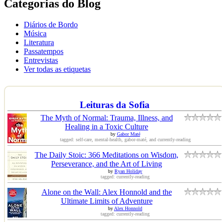
Categorias do Blog
Diários de Bordo
Música
Literatura
Passatempos
Entrevistas
Ver todas as etiquetas
Leituras da Sofia
The Myth of Normal: Trauma, Illness, and
Healing in a Toxic Culture
by
Gabor Maté
tagged: self-care, mental-health, gabor-maté, and currently-reading
The Daily Stoic: 366 Meditations on Wisdom,
Perseverance, and the Art of Living
by
Ryan Holiday
tagged: currently-reading
Alone on the Wall: Alex Honnold and the
Ultimate Limits of Adventure
by
Alex Honnold
tagged: currently-reading