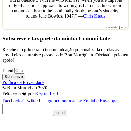
world outside... With me who knows? When you are capable
only of a serious approach to writing as I am it is almost more
than one can bear to be continually doubting one's sincerity...
(citing Jane Bowles, 1947)” —
Chris Kraus
Goodreads Quotes
Subscreve e faz parte da minha Comunidade
Recebe em primeira mão comunicação personalizada e todas as
novidades culturais e pessoais do BranMorrighan. Obrigada pelo teu
apoio!
Email
Subscreve
Política de Privacidade
© Bran Morrighan 2020
Feito com ❤️ por
Krystel Leal
Facebook-f
Twitter
Instagram
Goodreads-g
Youtube
Envelope
Insert