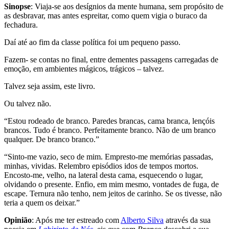
Sinopse
: Viaja-se aos desígnios da mente humana, sem propósito de
as desbravar, mas antes espreitar, como quem vigia o buraco da
fechadura.
Daí até ao fim da classe política foi um pequeno passo.
Fazem- se contas no final, entre dementes passagens carregadas de
emoção, em ambientes mágicos, trágicos – talvez.
Talvez seja assim, este livro.
Ou talvez não.
“Estou rodeado de branco. Paredes brancas, cama branca, lençóis
brancos. Tudo é branco. Perfeitamente branco. Não de um branco
qualquer. De branco branco.”
“Sinto-me vazio, seco de mim. Empresto-me memórias passadas,
minhas, vividas. Relembro episódios idos de tempos mortos.
Encosto-me, velho, na lateral desta cama, esquecendo o lugar,
olvidando o presente. Enfio, em mim mesmo, vontades de fuga, de
escape. Ternura não tenho, nem jeitos de carinho. Se os tivesse, não
teria a quem os deixar.”
Opinião
: Após me ter estreado com
Alberto Silva
através da sua