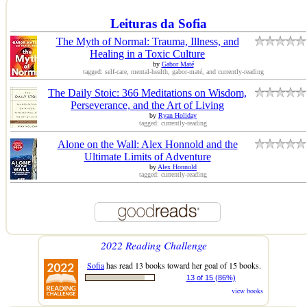
Leituras da Sofia
The Myth of Normal: Trauma, Illness, and
Healing in a Toxic Culture
by
Gabor Maté
tagged: self-care, mental-health, gabor-maté, and currently-reading
The Daily Stoic: 366 Meditations on Wisdom,
Perseverance, and the Art of Living
by
Ryan Holiday
tagged: currently-reading
Alone on the Wall: Alex Honnold and the
Ultimate Limits of Adventure
by
Alex Honnold
tagged: currently-reading
2022 Reading Challenge
Sofia
has read 13 books toward her goal of 15 books.
13 of 15 (86%)
view books