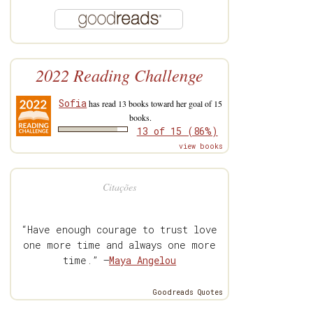
2022 Reading Challenge
Sofia
has read 13 books toward her goal of 15
books.
13 of 15 (86%)
view books
Citações
“Have enough courage to trust love
one more time and always one more
time.” —
Maya Angelou
Goodreads Quotes