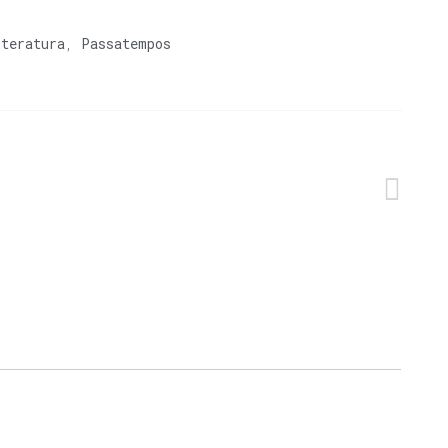
iteratura
,
Passatempos