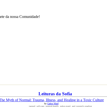
parte da nossa Comunidade!
Leituras da Sofia
The Myth of Normal: Trauma, Illness, and Healing in a Toxic Culture
by
Gabor Maté
tagged: self-care, mental-health, gabor-maté, and currently-reading