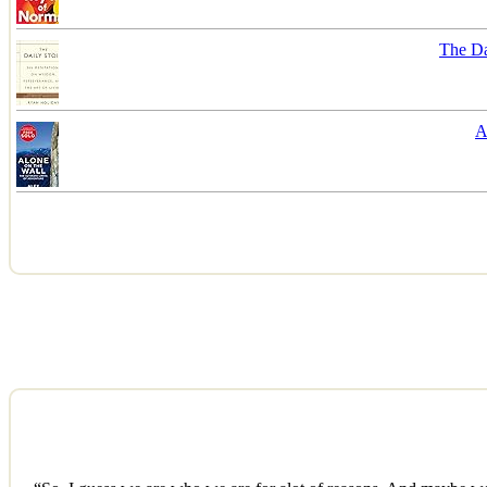
The Da
A