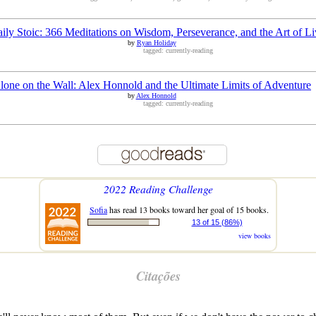
ily Stoic: 366 Meditations on Wisdom, Perseverance, and the Art of Li
by
Ryan Holiday
tagged: currently-reading
lone on the Wall: Alex Honnold and the Ultimate Limits of Adventure
by
Alex Honnold
tagged: currently-reading
2022 Reading Challenge
Sofia
has read 13 books toward her goal of 15 books.
13 of 15 (86%)
view books
Citações