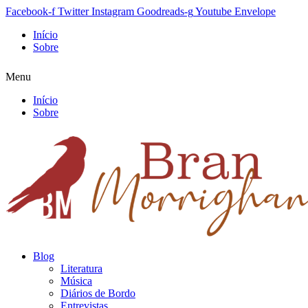
Facebook-f
Twitter
Instagram
Goodreads-g
Youtube
Envelope
Início
Sobre
Menu
Início
Sobre
Blog
Literatura
Música
Diários de Bordo
Entrevistas