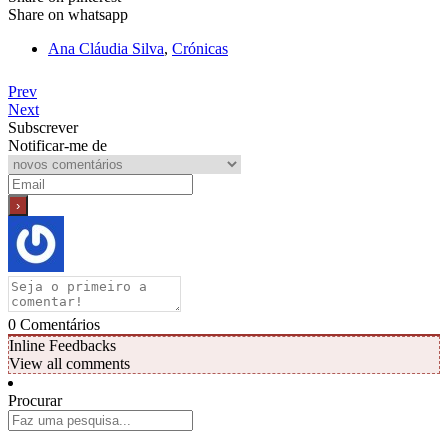
Share on whatsapp
Ana Cláudia Silva
,
Crónicas
Prev
Next
Subscrever
Notificar-me de
0
Comentários
Inline Feedbacks
View all comments
Procurar