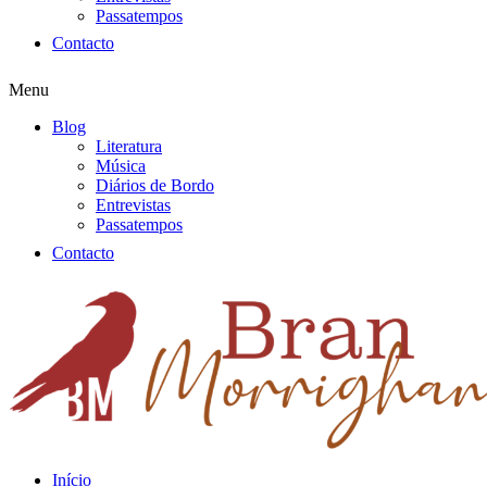
Passatempos
Contacto
Menu
Blog
Literatura
Música
Diários de Bordo
Entrevistas
Passatempos
Contacto
Início