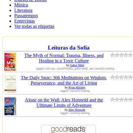
Música
Literatura
Passatempos
Entrevistas
Ver todas as etiquetas
Leituras da Sofia
The Myth of Normal: Trauma, Illness, and
Healing in a Toxic Culture
by
Gabor Maté
tagged: self-care, mental-health, gabor-maté, and currently-reading
The Daily Stoic: 366 Meditations on Wisdom,
Perseverance, and the Art of Living
by
Ryan Holiday
tagged: currently-reading
Alone on the Wall: Alex Honnold and the
Ultimate Limits of Adventure
by
Alex Honnold
tagged: currently-reading