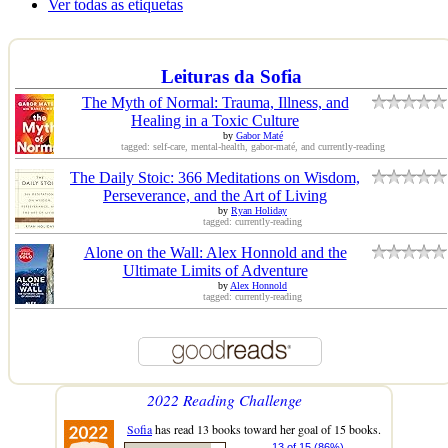
Ver todas as etiquetas
Leituras da Sofia
The Myth of Normal: Trauma, Illness, and
Healing in a Toxic Culture
by
Gabor Maté
tagged: self-care, mental-health, gabor-maté, and currently-reading
The Daily Stoic: 366 Meditations on Wisdom,
Perseverance, and the Art of Living
by
Ryan Holiday
tagged: currently-reading
Alone on the Wall: Alex Honnold and the
Ultimate Limits of Adventure
by
Alex Honnold
tagged: currently-reading
2022 Reading Challenge
Sofia
has read 13 books toward her goal of 15 books.
13 of 15 (86%)