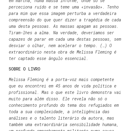
em marcha, numa massa informe, onde só se
perceciona ruído e se teme uma «invasão». Tenho
para mim que essa imagem perturba a verdadeira
compreensão do que quer dizer a tragédia de cada
uma desta pessoas. As massas apagam as pessoas.
Tiram-lhes a alma. Na verdade, deveríamos ser
capazes de parar em cada uma destas pessoas, sem
desviar o olhar, nem acelerar o tempo. (…) O
extraordinário nesta obra de Melissa Fleming é
ter captado esse ângulo essencial.
SOBRE O LIVRO
Melissa Fleming é a porta-voz mais competente
que eu encontrei em 45 anos de vida política e
profissional. Mas o que este livro demonstra vai
muito para além disso. Ele revela não só o
conhecimento profundo do tema dos refugiados em
toda a sua complexidade, a inteligência das
análises e o talento literário da autora, mas
também uma extraordinária sensibilidade humana,
um profundo empenhamento militante numa causa