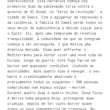
sobrevivência. Esta narrativa começa nos
primeiros dias da sublevação síria contra o
governo de Al Assad, no “berço da revolução”, a
cidade de Daara. Com o agigantar da repressão e
da violência, a família Al Zamel perde todos os
seus meios de subsistência e decide viajar para
o Egito. Ali, após uma temporada de relativa
tranquilidade, a comunidade em que se integram
começa a ser perseguida, o que motiva uma
drástica decisão: Doaa quer enfrentar o
Mediterrâneo para tentar viver uma nova vida na
Europa, longe da guerra. Esta fuga faz-se em
barcos sem quaisquer condições, iludindo as
autoridades. Após quatro dias a navegar, o seu
barco é criminosamente abalroado e
praticamente todos os ocupantes – 500 pessoas
comprimidas num espaço exíguo – morrem.
Durante quatro dias e quatro noites, Dooa ficou
à deriva numa pequena boia, protegendo duas
crianças, depois de ter visto morrer quase
todos os seus companheiros de travessia. No