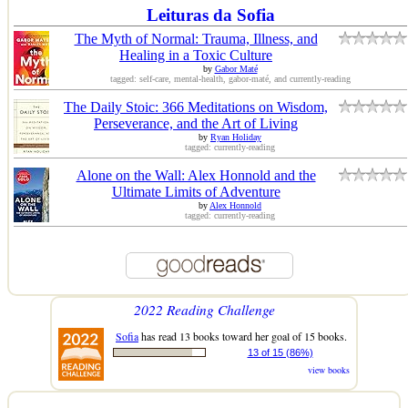
Leituras da Sofia
The Myth of Normal: Trauma, Illness, and
Healing in a Toxic Culture
by
Gabor Maté
tagged: self-care, mental-health, gabor-maté, and currently-reading
The Daily Stoic: 366 Meditations on Wisdom,
Perseverance, and the Art of Living
by
Ryan Holiday
tagged: currently-reading
Alone on the Wall: Alex Honnold and the
Ultimate Limits of Adventure
by
Alex Honnold
tagged: currently-reading
2022 Reading Challenge
Sofia
has read 13 books toward her goal of 15 books.
13 of 15 (86%)
view books