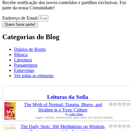
Recebe notificação dos novos conteúdos e partilhas exclusivas. Faz
parte da nossa Comunidade!
Endereço de Email
Quero fazer parte!
Categorias do Blog
Diários de Bordo
Música
Literatura
Passatempos
Entrevistas
Ver todas as etiquetas
Leituras da Sofia
The Myth of Normal: Trauma, Illness, and
Healing in a Toxic Culture
by
Gabor Maté
tagged: self-care, mental-health, gabor-maté, and currently-reading
The Daily Stoic: 366 Meditations on Wisdom,