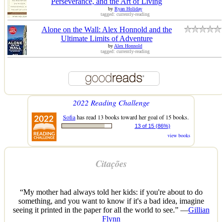
Perseverance, and the Art of Living
by
Ryan Holiday
tagged: currently-reading
Alone on the Wall: Alex Honnold and the
Ultimate Limits of Adventure
by
Alex Honnold
tagged: currently-reading
2022 Reading Challenge
Sofia
has read 13 books toward her goal of 15 books.
13 of 15 (86%)
view books
Citações
“My mother had always told her kids: if you're about to do
something, and you want to know if it's a bad idea, imagine
seeing it printed in the paper for all the world to see.” —
Gillian
Flynn