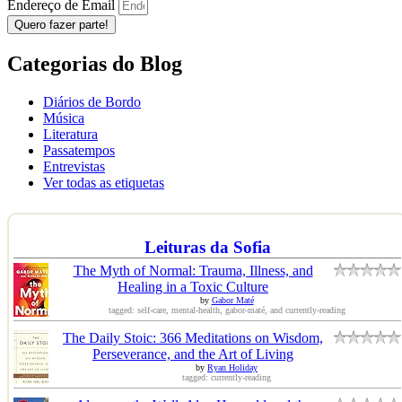
Endereço de Email
Quero fazer parte!
Categorias do Blog
Diários de Bordo
Música
Literatura
Passatempos
Entrevistas
Ver todas as etiquetas
Leituras da Sofia
The Myth of Normal: Trauma, Illness, and
Healing in a Toxic Culture
by
Gabor Maté
tagged: self-care, mental-health, gabor-maté, and currently-reading
The Daily Stoic: 366 Meditations on Wisdom,
Perseverance, and the Art of Living
by
Ryan Holiday
tagged: currently-reading