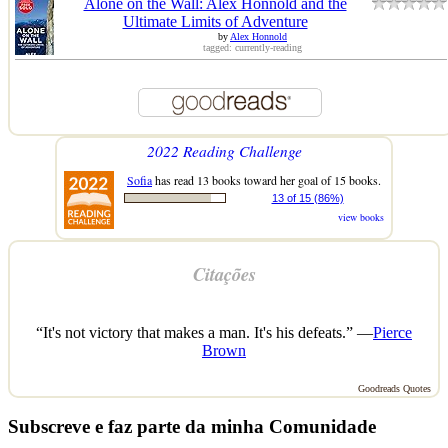
Alone on the Wall: Alex Honnold and the
Ultimate Limits of Adventure
by
Alex Honnold
tagged: currently-reading
2022 Reading Challenge
Sofia
has read 13 books toward her goal of 15 books.
13 of 15 (86%)
view books
Citações
“It's not victory that makes a man. It's his defeats.” —
Pierce
Brown
Goodreads Quotes
Subscreve e faz parte da minha Comunidade