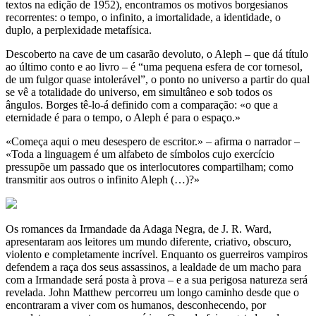
textos na edição de 1952), encontramos os motivos borgesianos
recorrentes: o tempo, o infinito, a imortalidade, a identidade, o
duplo, a perplexidade metafísica.
Descoberto na cave de um casarão devoluto, o Aleph – que dá título
ao último conto e ao livro – é “uma pequena esfera de cor tornesol,
de um fulgor quase intolerável”, o ponto no universo a partir do qual
se vê a totalidade do universo, em simultâneo e sob todos os
ângulos. Borges tê-lo-á definido com a comparação: «o que a
eternidade é para o tempo, o Aleph é para o espaço.»
«Começa aqui o meu desespero de escritor.» – afirma o narrador –
«Toda a linguagem é um alfabeto de símbolos cujo exercício
pressupõe um passado que os interlocutores compartilham; como
transmitir aos outros o infinito Aleph (…)?»
Os romances da Irmandade da Adaga Negra, de J. R. Ward,
apresentaram aos leitores um mundo diferente, criativo, obscuro,
violento e completamente incrível. Enquanto os guerreiros vampiros
defendem a raça dos seus assassinos, a lealdade de um macho para
com a Irmandade será posta à prova – e a sua perigosa natureza será
revelada. John Matthew percorreu um longo caminho desde que o
encontraram a viver com os humanos, desconhecendo, por