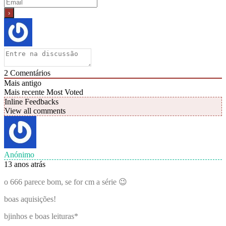
2
Comentários
Mais antigo
Mais recente
Most Voted
Inline Feedbacks
View all comments
Anónimo
13 anos atrás
o 666 parece bom, se for cm a série 😉
boas aquisições!
bjinhos e boas leituras*