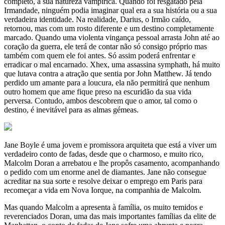
completo, a sua natureza vampírica. Quando foi resgatado pela
Irmandade, ninguém podia imaginar qual era a sua história ou a sua
verdadeira identidade. Na realidade, Darius, o Irmão caído,
retornou, mas com um rosto diferente e um destino completamente
marcado. Quando uma violenta vingança pessoal arrasta John até ao
coração da guerra, ele terá de contar não só consigo próprio mas
também com quem ele foi antes. Só assim poderá enfrentar e
erradicar o mal encarnado. Xhex, uma assassina symphath, há muito
que lutava contra a atração que sentia por John Matthew. Já tendo
perdido um amante para a loucura, ela não permitirá que nenhum
outro homem que ame fique preso na escuridão da sua vida
perversa. Contudo, ambos descobrem que o amor, tal como o
destino, é inevitável para as almas gémeas.
Jane Boyle é uma jovem e promissora arquiteta que está a viver um
verdadeiro conto de fadas, desde que o charmoso, e muito rico,
Malcolm Doran a arrebatou e lhe propôs casamento, acompanhando
o pedido com um enorme anel de diamantes. Jane não consegue
acreditar na sua sorte e resolve deixar o emprego em Paris para
recomeçar a vida em Nova Iorque, na companhia de Malcolm.
Mas quando Malcolm a apresenta à família, os muito temidos e
reverenciados Doran, uma das mais importantes famílias da elite de