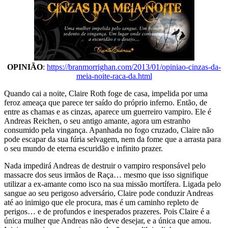
OPINIÃO
:
https://branmorrighan.com/2013/01/opiniao-cinzas-da-
meia-noite-raca-da.html
Quando cai a noite, Claire Roth foge de casa, impelida por uma
feroz ameaça que parece ter saído do próprio inferno. Então, de
entre as chamas e as cinzas, aparece um guerreiro vampiro. Ele é
Andreas Reichen, o seu antigo amante, agora um estranho
consumido pela vingança. Apanhada no fogo cruzado, Claire não
pode escapar da sua fúria selvagem, nem da fome que a arrasta para
o seu mundo de eterna escuridão e infinito prazer.
Nada impedirá Andreas de destruir o vampiro responsável pelo
massacre dos seus irmãos de Raça… mesmo que isso signifique
utilizar a ex-amante como isco na sua missão mortífera. Ligada pelo
sangue ao seu perigoso adversário, Claire pode conduzir Andreas
até ao inimigo que ele procura, mas é um caminho repleto de
perigos… e de profundos e inesperados prazeres. Pois Claire é a
única mulher que Andreas não deve desejar, e a única que amou.