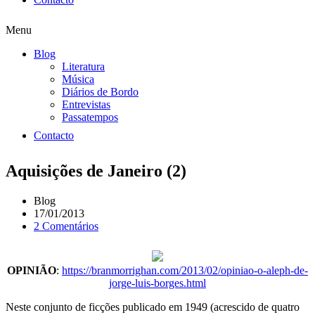
Menu
Blog
Literatura
Música
Diários de Bordo
Entrevistas
Passatempos
Contacto
Aquisições de Janeiro (2)
Blog
17/01/2013
2 Comentários
OPINIÃO
:
https://branmorrighan.com/2013/02/opiniao-o-aleph-de-
jorge-luis-borges.html
Neste conjunto de ficções publicado em 1949 (acrescido de quatro