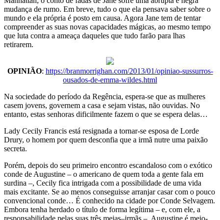
Manhattan, o conto de fadas de Jane sofre uma abrupta e negra
mudança de rumo. Em breve, tudo o que ela pensava saber sobre o
mundo e ela própria é posto em causa. Agora Jane tem de tentar
compreender as suas novas capacidades mágicas, ao mesmo tempo
que luta contra a ameaça daqueles que tudo farão para lhas
retirarem.
OPINIÃO
:
https://branmorrighan.com/2013/01/opiniao-sussurros-
ousados-de-emma-wildes.html
Na sociedade do período da Regência, espera-se que as mulheres
casem jovens, governem a casa e sejam vistas, não ouvidas. No
entanto, estas senhoras dificilmente fazem o que se espera delas…
Lady Cecily Francis está resignada a tornar-se esposa de Lorde
Drury, o homem por quem desconfia que a irmã nutre uma paixão
secreta.
Porém, depois do seu primeiro encontro escandaloso com o exótico
conde de Augustine – o americano de quem toda a gente fala em
surdina –, Cecily fica intrigada com a possibilidade de uma vida
mais excitante. Se ao menos conseguisse arranjar casar com o pouco
convencional conde… É conhecido na cidade por Conde Selvagem.
Embora tenha herdado o título de forma legítima – e, com ele, a
responsabilidade pelas suas três meias–irmãs –, Augustine é meio-