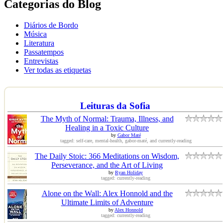
Categorias do Blog
Diários de Bordo
Música
Literatura
Passatempos
Entrevistas
Ver todas as etiquetas
Leituras da Sofia
The Myth of Normal: Trauma, Illness, and
Healing in a Toxic Culture
by
Gabor Maté
tagged: self-care, mental-health, gabor-maté, and currently-reading
The Daily Stoic: 366 Meditations on Wisdom,
Perseverance, and the Art of Living
by
Ryan Holiday
tagged: currently-reading
Alone on the Wall: Alex Honnold and the
Ultimate Limits of Adventure
by
Alex Honnold
tagged: currently-reading