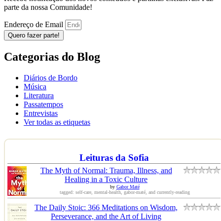
parte da nossa Comunidade!
Endereço de Email
Quero fazer parte!
Categorias do Blog
Diários de Bordo
Música
Literatura
Passatempos
Entrevistas
Ver todas as etiquetas
Leituras da Sofia
The Myth of Normal: Trauma, Illness, and
Healing in a Toxic Culture
by
Gabor Maté
tagged: self-care, mental-health, gabor-maté, and currently-reading
The Daily Stoic: 366 Meditations on Wisdom,
Perseverance, and the Art of Living