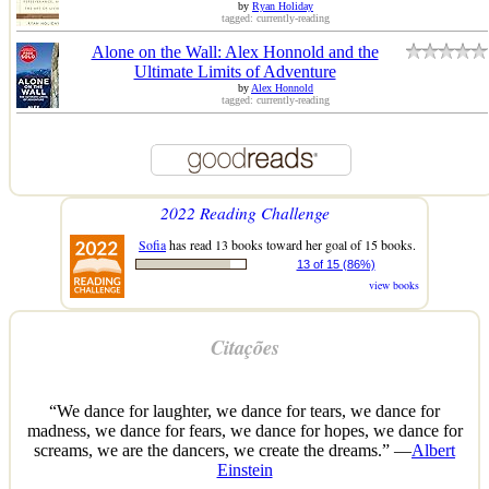
by
Ryan Holiday
tagged: currently-reading
Alone on the Wall: Alex Honnold and the
Ultimate Limits of Adventure
by
Alex Honnold
tagged: currently-reading
2022 Reading Challenge
Sofia
has read 13 books toward her goal of 15 books.
13 of 15 (86%)
view books
Citações
“We dance for laughter, we dance for tears, we dance for
madness, we dance for fears, we dance for hopes, we dance for
screams, we are the dancers, we create the dreams.” —
Albert
Einstein