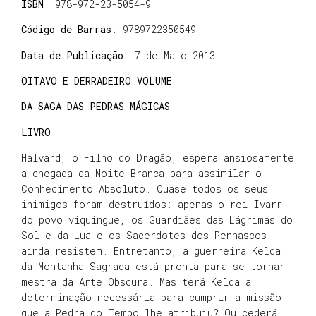
ISBN
: 978-972-23-5054-9
Código de Barras
: 9789722350549
Data de Publicação
: 7 de Maio 2013
OITAVO E DERRADEIRO VOLUME
DA SAGA DAS PEDRAS MÁGICAS
LIVRO
Halvard, o Filho do Dragão, espera ansiosamente
a chegada da Noite Branca para assimilar o
Conhecimento Absoluto. Quase todos os seus
inimigos foram destruídos: apenas o rei Ivarr
do povo viquingue, os Guardiães das Lágrimas do
Sol e da Lua e os Sacerdotes dos Penhascos
ainda resistem. Entretanto, a guerreira Kelda
da Montanha Sagrada está pronta para se tornar
mestra da Arte Obscura. Mas terá Kelda a
determinação necessária para cumprir a missão
que a Pedra do Tempo lhe atribuiu? Ou cederá