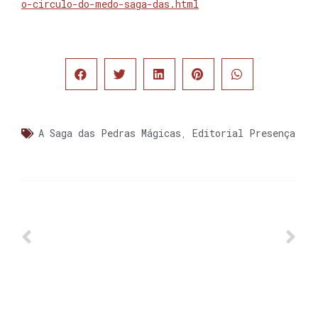
o-circulo-do-medo-saga-das.html
A Saga das Pedras Mágicas
,
Editorial Presença